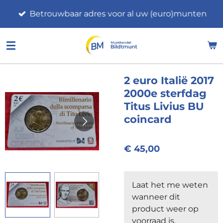
Ga
Betrouwbaar adres voor al uw (euro)munten
direct
naar
de
hoofdinhoud
2 euro Italië 2017
2000e sterfdag
Titus Livius BU
coincard
€ 45,00
Laat het me weten
wanneer dit
product weer op
voorraad is.