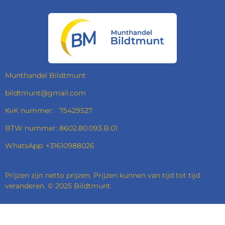
C
S
N
A
E
T
K
T
B
A
E
S
O
G
D
A
O
R
I
P
K
A
N
P
M
Munthandel Bildtmunt
bildtmunt@gmail.com
KvK nummer: 75429527
BTW nummer: 8602.80.093.B.01
WhatsApp: +31610988026
Prijzen zijn netto prijzen. Prijzen kunnen van tijd tot tijd
veranderen. © 2025 Bildtmunt