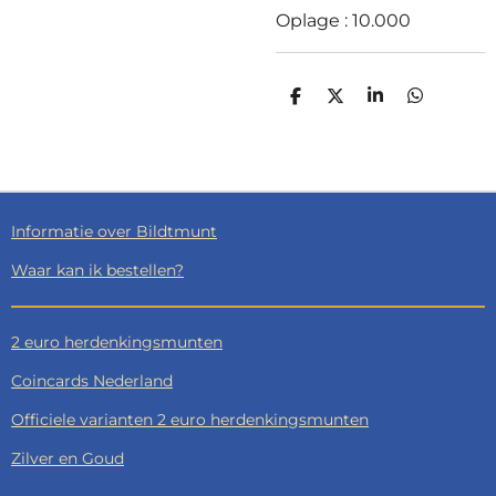
Oplage : 10.000
D
D
S
D
E
E
H
E
L
E
A
L
E
L
R
E
N
E
N
Informatie over Bildtmunt
Waar kan ik bestellen?
2 euro herdenkingsmunten
Coincards Nederland
Officiele varianten 2 euro herdenkingsmunten
Zilver en Goud