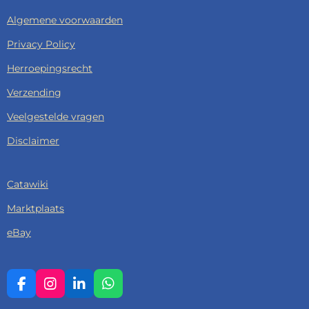
Algemene voorwaarden
Privacy Policy
Herroepingsrecht
Verzending
Veelgestelde vragen
Disclaimer
Catawiki
Marktplaats
eBay
F
I
L
W
A
N
I
H