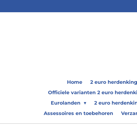
Ga
direct
naar
de
hoofdinhoud
Home
2 euro herdenkin
Officiele varianten 2 euro herde
Eurolanden
2 euro herdenki
Assessoires en toebehoren
Verza