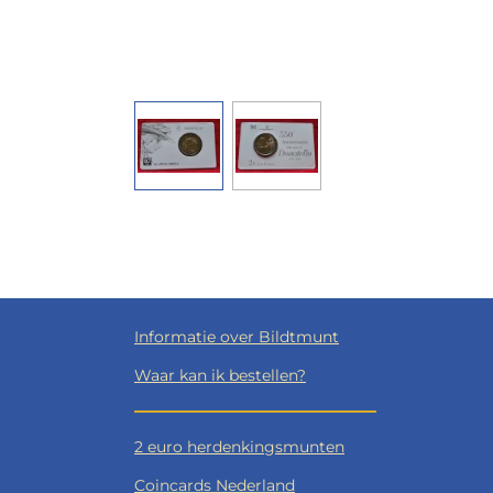
Informatie over Bildtmunt
Waar kan ik bestellen?
2 euro herdenkingsmunten
Coincards Nederland