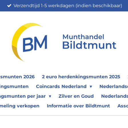
Verzendtijd 1-5 werkdagen (indien beschikbaar)
gsmunten 2026
2 euro herdenkingsmunten 2025
nkingsmunten
Coincards Nederland
Nederland
ngsmunten per jaar
Zilver en Goud
Nederlands
meling verkopen
Informatie over Bildtmunt
Ass