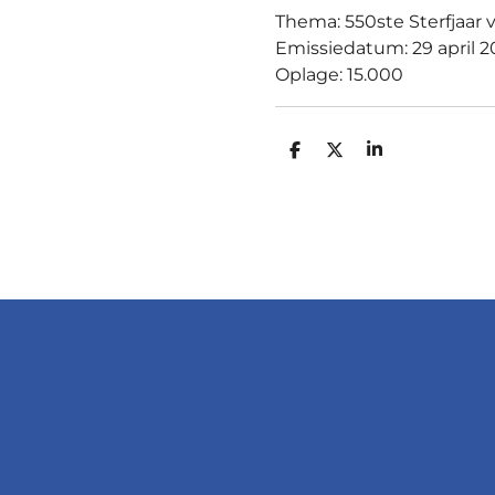
Thema: 550ste Sterfjaar 
Emissiedatum: 29 april 2
Oplage: 15.000
D
D
S
E
E
H
L
E
A
E
L
R
N
E