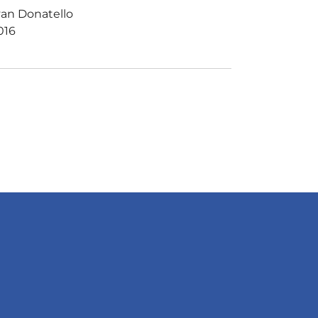
van Donatello
016