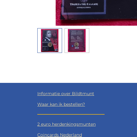
Informatie over Bildtmunt
Waar kan ik bestellen?
2 euro herdenkingsmunten
Coincards Nederland