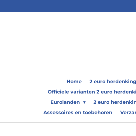
Ga
direct
naar
de
hoofdinhoud
Home
2 euro herdenkin
Officiele varianten 2 euro herde
Eurolanden
2 euro herdenki
Assessoires en toebehoren
Verza