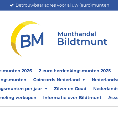
Betrouwbaar adres voor al uw (euro)munten
gsmunten 2026
2 euro herdenkingsmunten 2025
nkingsmunten
Coincards Nederland
Nederland
ngsmunten per jaar
Zilver en Goud
Nederlands
meling verkopen
Informatie over Bildtmunt
Ass