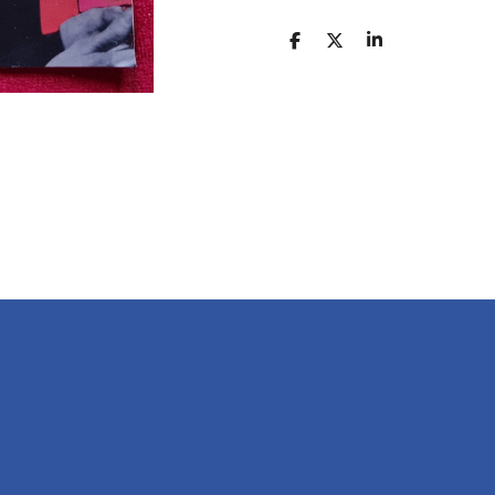
D
D
S
E
E
H
L
E
A
E
L
R
N
E