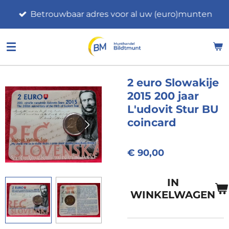
Ga
Betrouwbaar adres voor al uw (euro)munten
direct
naar
de
hoofdinhoud
2 euro Slowakije
2015 200 jaar
L'udovit Stur BU
coincard
€ 90,00
IN
WINKELWAGEN