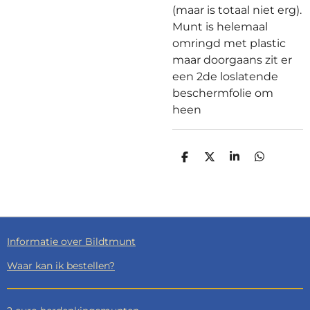
(maar is totaal niet erg).
Munt is helemaal
omringd met plastic
maar doorgaans zit er
een 2de loslatende
beschermfolie om
heen
D
D
S
D
E
E
H
E
L
E
A
L
E
L
R
E
N
E
N
Informatie over Bildtmunt
Waar kan ik bestellen?