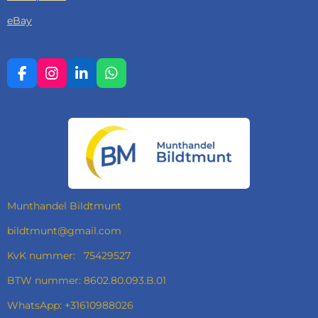
eBay
F
I
L
W
A
N
I
H
C
S
N
A
E
T
K
T
B
A
E
S
O
G
D
A
O
R
I
P
K
A
N
P
M
Munthandel Bildtmunt
bildtmunt@gmail.com
KvK nummer: 75429527
BTW nummer: 8602.80.093.B.01
WhatsApp: +31610988026