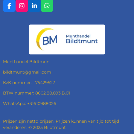
F
I
L
W
A
N
I
H
C
S
N
A
E
T
K
T
B
A
E
S
O
G
D
A
O
R
I
P
K
A
N
P
M
Munthandel Bildtmunt
bildtmunt@gmail.com
KvK nummer: 75429527
BTW nummer: 8602.80.093.B.01
WhatsApp: +31610988026
Prijzen zijn netto prijzen. Prijzen kunnen van tijd tot tijd
veranderen. © 2025 Bildtmunt