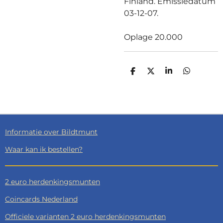
Finland. Emissiedatum
03-12-07.
Oplage 20.000
D
D
S
D
E
E
H
E
L
E
A
L
E
L
R
E
N
E
N
Informatie over Bildtmunt
Waar kan ik bestellen?
2 euro herdenkingsmunten
Coincards Nederland
Officiele varianten 2 euro herdenkingsmunten