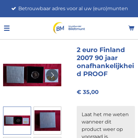
Ga
Betrouwbaar adres voor al uw (euro)munten
direct
naar
de
hoofdinhoud
2 euro Finland
2007 90 jaar
onafhankelijkhei
d PROOF
€ 35,00
Laat het me weten
wanneer dit
product weer op
voorraad is.