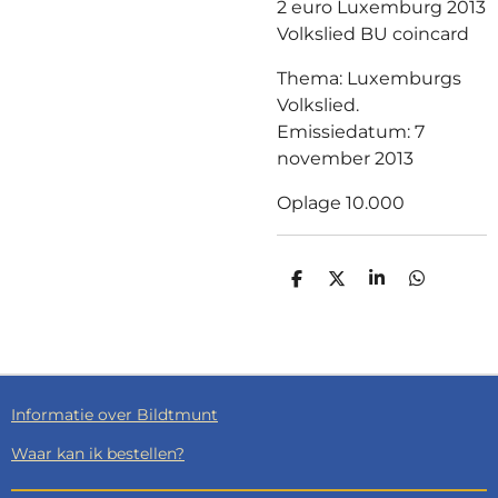
2 euro Luxemburg 2013
Volkslied BU coincard
Thema: Luxemburgs
Volkslied.
Emissiedatum: 7
november 2013
Oplage 10.000
D
D
S
D
E
E
H
E
L
E
A
L
E
L
R
E
N
E
N
Informatie over Bildtmunt
Waar kan ik bestellen?