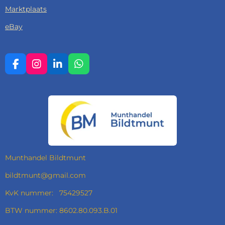
Marktplaats
eBay
F
I
L
W
A
N
I
H
C
S
N
A
E
T
K
T
B
A
E
S
O
G
D
A
O
R
I
P
K
A
N
P
M
Munthandel Bildtmunt
bildtmunt@gmail.com
KvK nummer: 75429527
BTW nummer: 8602.80.093.B.01