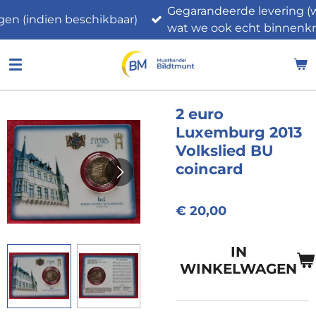
Gegarandeerde levering (
Ga
gen (indien beschikbaar)
wat we ook echt binnenkr
direct
naar
de
hoofdinhoud
2 euro
Luxemburg 2013
Volkslied BU
coincard
€ 20,00
IN
WINKELWAGEN