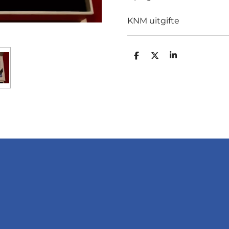
KNM uitgifte
D
D
S
E
E
H
L
E
A
E
L
R
N
E