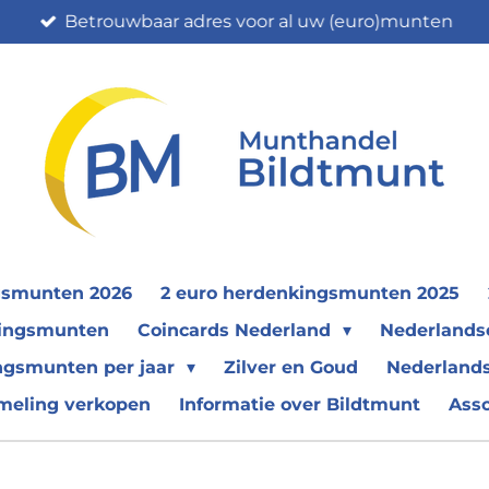
Betrouwbaar adres voor al uw (euro)munten
gsmunten 2026
2 euro herdenkingsmunten 2025
nkingsmunten
Coincards Nederland
Nederland
ngsmunten per jaar
Zilver en Goud
Nederlands
meling verkopen
Informatie over Bildtmunt
Ass