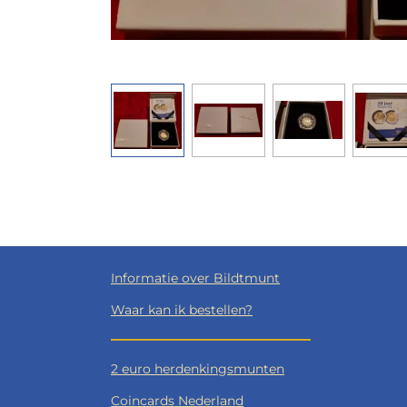
Informatie over Bildtmunt
Waar kan ik bestellen?
2 euro herdenkingsmunten
Coincards Nederland