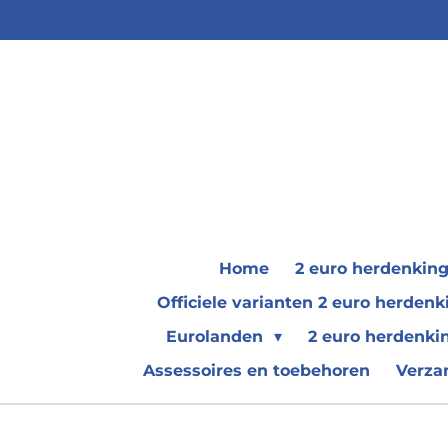
Ga
direct
naar
de
hoofdinhoud
Home
2 euro herdenkin
Officiele varianten 2 euro herde
Eurolanden
2 euro herdenki
Assessoires en toebehoren
Verza