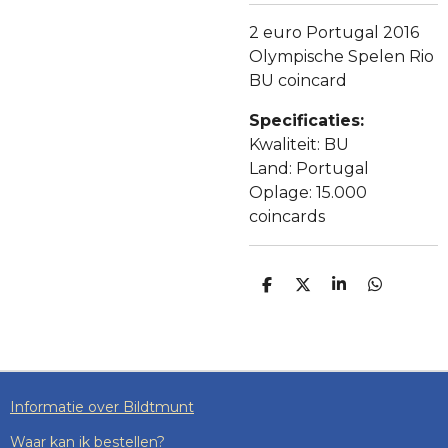
2 euro Portugal 2016
Olympische Spelen Rio
BU coincard
Specificaties:
Kwaliteit: BU
Land: Portugal
Oplage: 15.000
coincards
D
D
S
D
E
E
H
E
L
E
A
L
E
L
R
E
N
E
N
Informatie over Bildtmunt
Waar kan ik bestellen?