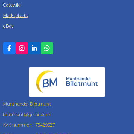
Catawiki
Marktplaats
eBay
F
I
L
W
A
N
I
H
C
S
N
A
E
T
K
T
B
A
E
S
O
G
D
A
O
R
I
P
K
A
N
P
M
Munthandel Bildtmunt
bildtmunt@gmail.com
KvK nummer: 75429527