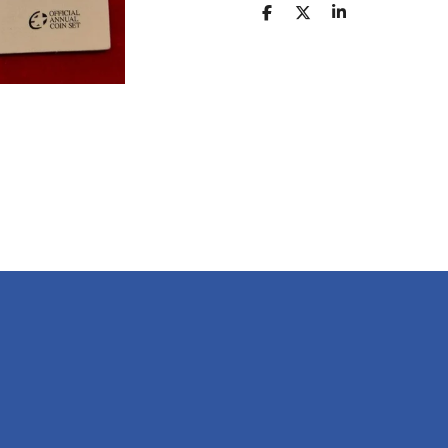
D
D
S
E
E
H
L
E
A
E
L
R
N
E