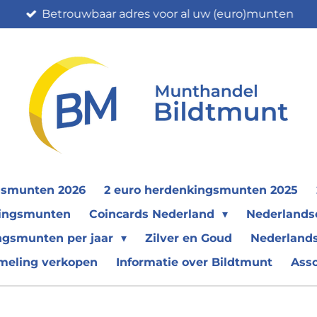
Betrouwbaar adres voor al uw (euro)munten
gsmunten 2026
2 euro herdenkingsmunten 2025
nkingsmunten
Coincards Nederland
Nederland
ngsmunten per jaar
Zilver en Goud
Nederlands
meling verkopen
Informatie over Bildtmunt
Ass