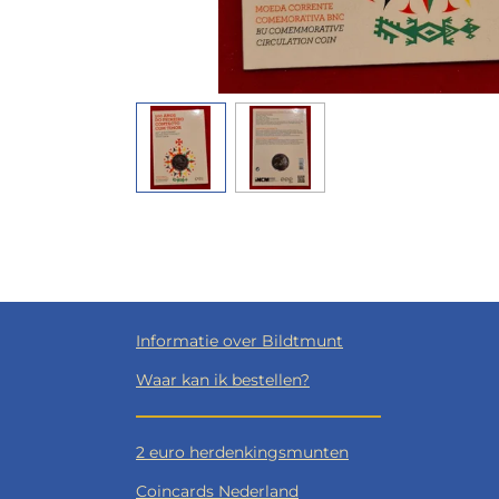
Informatie over Bildtmunt
Waar kan ik bestellen?
2 euro herdenkingsmunten
Coincards Nederland