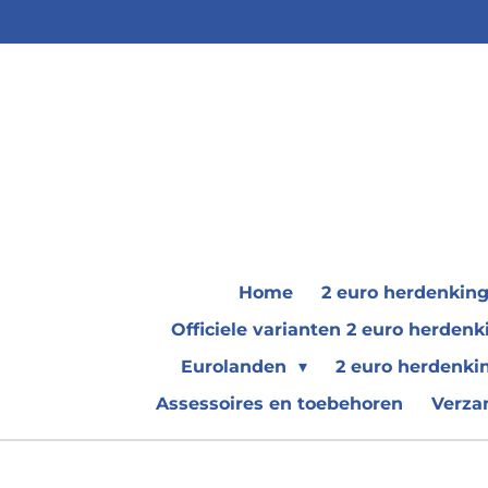
Ga
direct
naar
de
hoofdinhoud
Home
2 euro herdenkin
Officiele varianten 2 euro herde
Eurolanden
2 euro herdenki
Assessoires en toebehoren
Verza