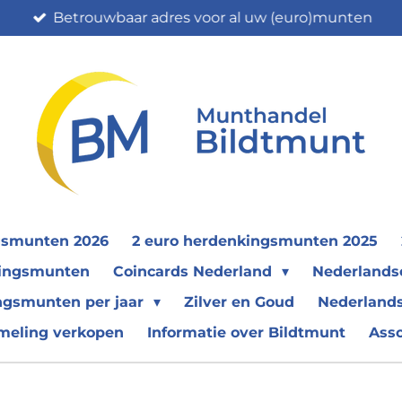
Betrouwbaar adres voor al uw (euro)munten
gsmunten 2026
2 euro herdenkingsmunten 2025
nkingsmunten
Coincards Nederland
Nederland
ngsmunten per jaar
Zilver en Goud
Nederlands
meling verkopen
Informatie over Bildtmunt
Ass