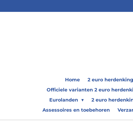
Ga
direct
naar
de
hoofdinhoud
Home
2 euro herdenkin
Officiele varianten 2 euro herde
Eurolanden
2 euro herdenki
Assessoires en toebehoren
Verza