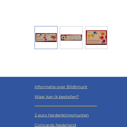
Informatie over Bildtmunt
Waar kan ik bestellen?
2 euro herdenkingsmunten
Coincards Nederland