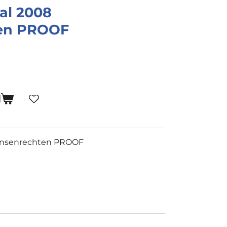
al 2008
en PROOF
N
Mensenrechten PROOF