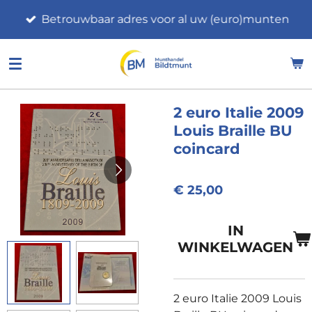
Ga
Betrouwbaar adres voor al uw (euro)munten
direct
naar
de
hoofdinhoud
2 euro Italie 2009
Louis Braille BU
coincard
€ 25,00
IN
WINKELWAGEN
2 euro Italie 2009 Louis