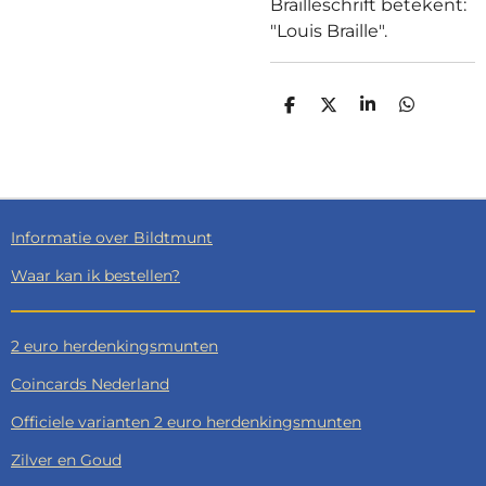
Brailleschrift betekent:
"Louis Braille".
D
D
S
D
E
E
H
E
L
E
A
L
E
L
R
E
N
E
N
Informatie over Bildtmunt
Waar kan ik bestellen?
2 euro herdenkingsmunten
Coincards Nederland
Officiele varianten 2 euro herdenkingsmunten
Zilver en Goud