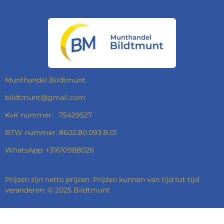
A
N
I
H
C
S
N
A
E
T
K
T
B
A
E
S
O
G
D
A
O
R
I
P
K
A
N
P
M
Munthandel Bildtmunt
bildtmunt@gmail.com
KvK nummer: 75429527
BTW nummer: 8602.80.093.B.01
WhatsApp: +31610988026
Prijzen zijn netto prijzen. Prijzen kunnen van tijd tot tijd
veranderen. © 2025 Bildtmunt