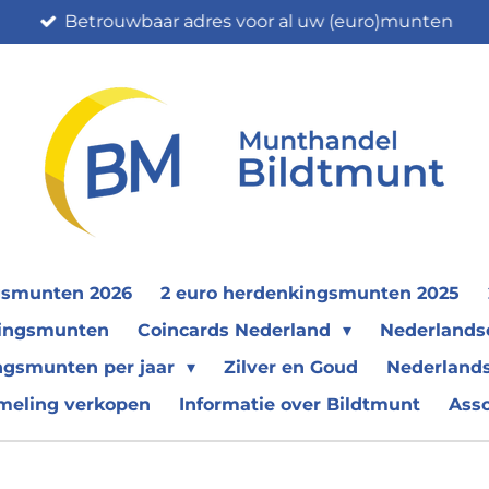
Betrouwbaar adres voor al uw (euro)munten
gsmunten 2026
2 euro herdenkingsmunten 2025
nkingsmunten
Coincards Nederland
Nederland
ngsmunten per jaar
Zilver en Goud
Nederlands
meling verkopen
Informatie over Bildtmunt
Ass