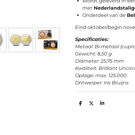
Wordt geleverd in ee
met
Nederlandstalig
Onderdeel van de
Be
Eind oktober/begin nov
Specificaties:
Metaal: Bi-metaal (cupro
Gewicht: 8,50 g
Diameter: 25,75 mm
Kwaliteit: Brilliant Uncir
Oplage: max. 125.000
Ontwerper: Iris Bruijns
D
D
S
E
E
H
L
E
A
E
L
R
N
E