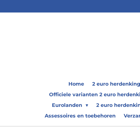
Ga
direct
naar
de
hoofdinhoud
Home
2 euro herdenkin
Officiele varianten 2 euro herde
Eurolanden
2 euro herdenki
Assessoires en toebehoren
Verza