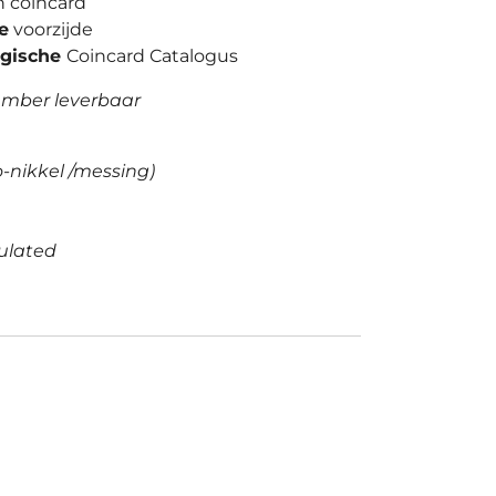
n coincard
e
voorzijde
lgische
Coincard Catalogus
ember leverbaar
-nikkel /messing)
culated