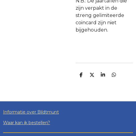
N.B.: De jaartallen die
zijn verpakt in de
streng gelimiteerde
coincard zijn niet
bijgehouden.
D
D
S
D
E
E
H
E
L
E
A
L
E
L
R
E
N
E
N
Informatie over Bildtmunt
Waar kan ik bestellen?