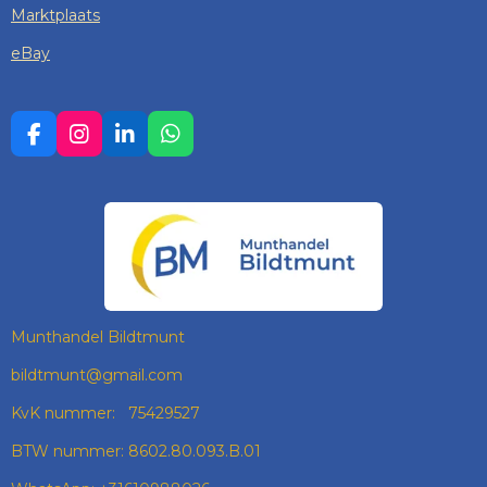
Marktplaats
eBay
F
I
L
W
A
N
I
H
C
S
N
A
E
T
K
T
B
A
E
S
O
G
D
A
O
R
I
P
K
A
N
P
M
Munthandel Bildtmunt
bildtmunt@gmail.com
KvK nummer: 75429527
BTW nummer: 8602.80.093.B.01