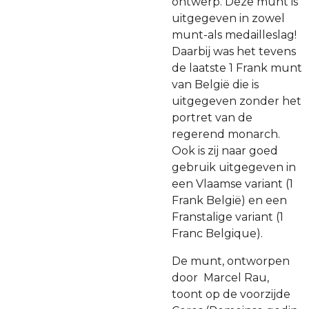
ontwerp. Deze munt is
uitgegeven in zowel
munt-als medailleslag!
Daarbij was het tevens
de laatste 1 Frank munt
van België die is
uitgegeven zonder het
portret van de
regerend monarch.
Ook is zij naar goed
gebruik uitgegeven in
een Vlaamse variant (1
Frank België) en een
Franstalige variant (1
Franc Belgique).
De munt, ontworpen
door Marcel Rau,
toont op de voorzijde