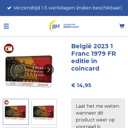
Ga
Verzendtijd 1-5 werkdagen (indien beschikbaar)
direct
naar
de
hoofdinhoud
België 2023 1
Franc 1979 FR
editie in
coincard
€ 14,95
Laat het me weten
wanneer dit
product weer op
voorraad is.