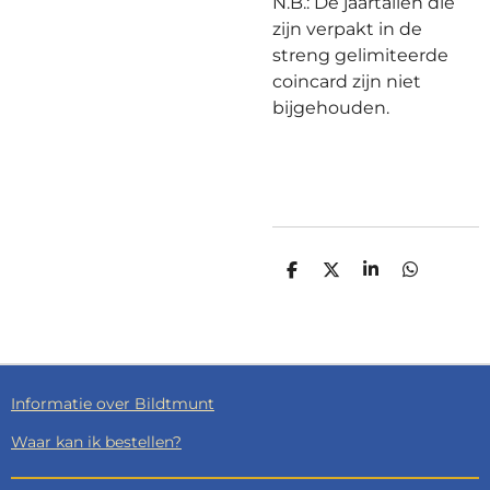
N.B.: De jaartallen die
zijn verpakt in de
streng gelimiteerde
coincard zijn niet
bijgehouden.
D
D
S
D
E
E
H
E
L
E
A
L
E
L
R
E
N
E
N
Informatie over Bildtmunt
Waar kan ik bestellen?