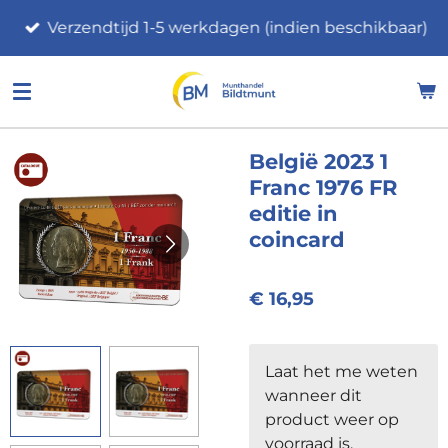
Ga
Verzendtijd 1-5 werkdagen (indien beschikbaar)
direct
naar
de
hoofdinhoud
België 2023 1
Franc 1976 FR
editie in
coincard
€ 16,95
Laat het me weten
wanneer dit
product weer op
voorraad is.