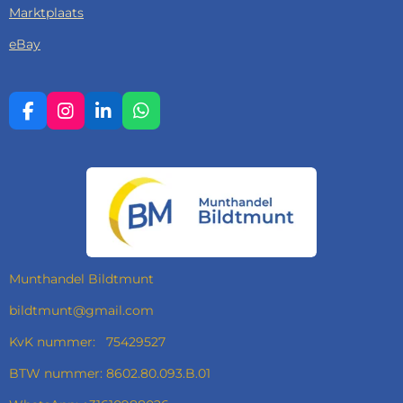
Marktplaats
eBay
F
I
L
W
A
N
I
H
C
S
N
A
E
T
K
T
B
A
E
S
O
G
D
A
O
R
I
P
K
A
N
P
M
Munthandel Bildtmunt
bildtmunt@gmail.com
KvK nummer: 75429527
BTW nummer: 8602.80.093.B.01