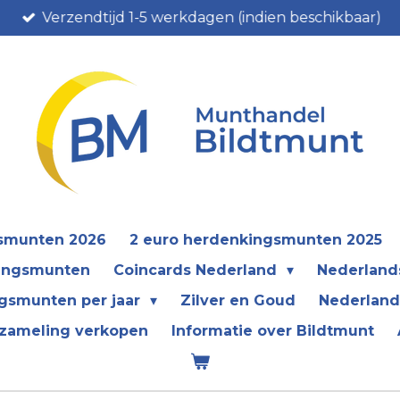
Verzendtijd 1-5 werkdagen (indien beschikbaar)
gsmunten 2026
2 euro herdenkingsmunten 2025
kingsmunten
Coincards Nederland
Nederland
gsmunten per jaar
Zilver en Goud
Nederland
zameling verkopen
Informatie over Bildtmunt