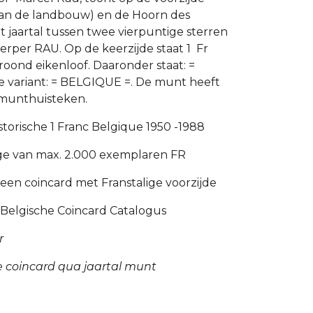
van de landbouw) en de Hoorn des
t jaartal tussen twee vierpuntige sterren
rper RAU. Op de keerzijde staat 1 Fr
oond eikenloof. Daaronder staat: =
e variant: = BELGIQUE =. De munt heeft
munthuisteken.
historische 1 Franc Belgique 1950 -1988
ge van max. 2.000 exemplaren FR
een coincard met Franstalige voorzijde
Belgische Coincard Catalogus
r
ge coincard qua jaartal munt