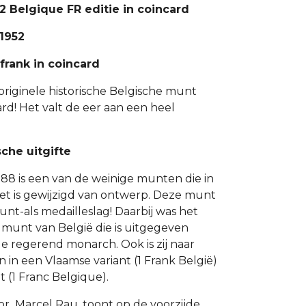
52 Belgique FR editie in coincard
1952
 frank in coincard
originele historische Belgische munt
rd! Het valt de eer aan een heel
che uitgifte
988 is een van de weinige munten die in
niet is gewijzigd van ontwerp. Deze munt
unt-als medailleslag! Daarbij was het
k munt van België die is uitgegeven
e regerend monarch. Ook is zij naar
in een Vlaamse variant (1 Frank België)
t (1 Franc Belgique).
 Marcel Rau, toont op de voorzijde