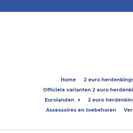
Ga
direct
naar
de
hoofdinhoud
Home
2 euro herdenkin
Officiele varianten 2 euro herden
Eurolanden
2 euro herdenkin
Assessoires en toebehoren
Ver