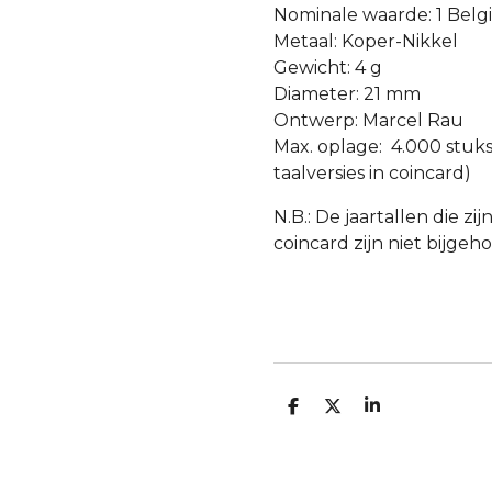
Nominale waarde: 1 Belg
Metaal: Koper-Nikkel
Gewicht: 4 g
Diameter: 21 mm
Ontwerp: Marcel Rau
Max. oplage: 4.000 stuk
taalversies in coincard)
N.B.: De jaartallen die zi
coincard zijn niet bijgeh
D
D
S
E
E
H
L
E
A
E
L
R
N
E