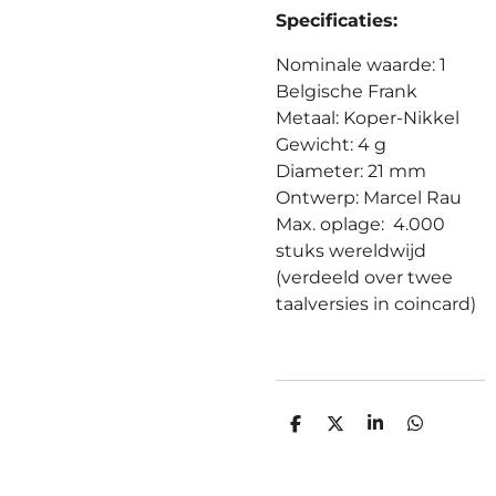
Specificaties:
Nominale waarde: 1
Belgische Frank
Metaal: Koper-Nikkel
Gewicht: 4 g
Diameter: 21 mm
Ontwerp: Marcel Rau
Max. oplage: 4.000
stuks wereldwijd
(verdeeld over twee
taalversies in coincard)
D
D
S
D
E
E
H
E
L
E
A
L
E
L
R
E