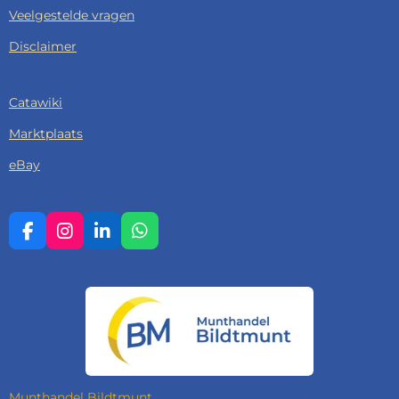
Veelgestelde vragen
Disclaimer
Catawiki
Marktplaats
eBay
F
I
L
W
A
N
I
H
C
S
N
A
E
T
K
T
B
A
E
S
O
G
D
A
O
R
I
P
K
A
N
P
M
Munthandel Bildtmunt