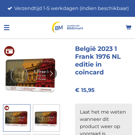
Ga
Verzendtijd 1-5 werkdagen (indien beschikbaar)
direct
naar
de
hoofdinhoud
België 2023 1
Frank 1976 NL
editie in
coincard
€ 15,95
Laat het me weten
wanneer dit
product weer op
voorraad is.