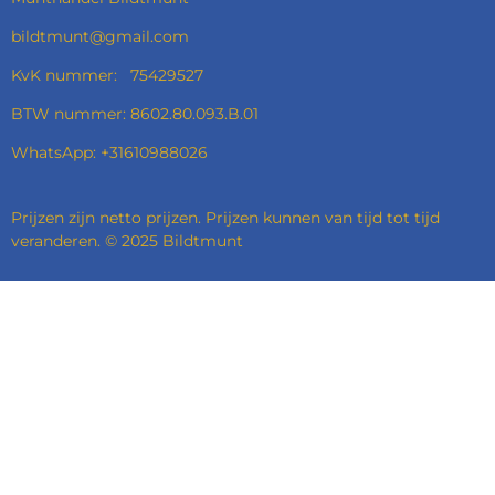
bildtmunt@gmail.com
KvK nummer: 75429527
BTW nummer: 8602.80.093.B.01
WhatsApp: +31610988026
Prijzen zijn netto prijzen. Prijzen kunnen van tijd tot tijd
veranderen. © 2025 Bildtmunt