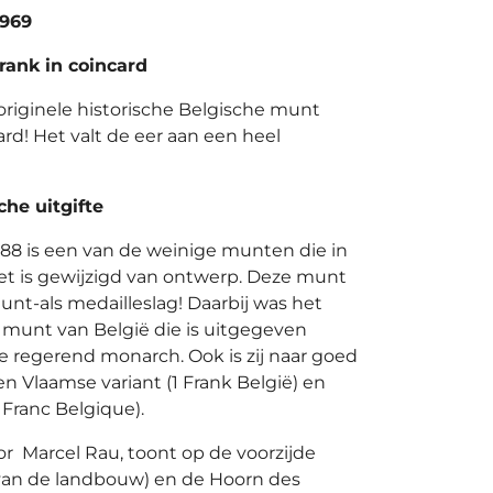
1969
frank in coincard
originele historische Belgische munt
rd! Het valt de eer aan een heel
he uitgifte
988 is een van de weinige munten die in
niet is gewijzigd van ontwerp. Deze munt
unt-als medailleslag! Daarbij was het
k munt van België die is uitgegeven
e regerend monarch. Ook is zij naar goed
n Vlaamse variant (1 Frank België) en
1 Franc Belgique).
 Marcel Rau, toont op de voorzijde
van de landbouw) en de Hoorn des