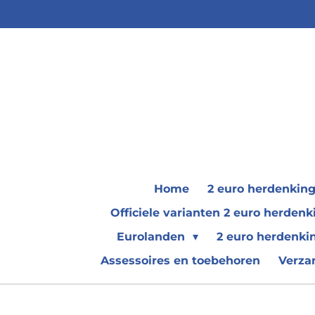
Ga
direct
naar
de
hoofdinhoud
Home
2 euro herdenkin
Officiele varianten 2 euro herde
Eurolanden
2 euro herdenki
Assessoires en toebehoren
Verza