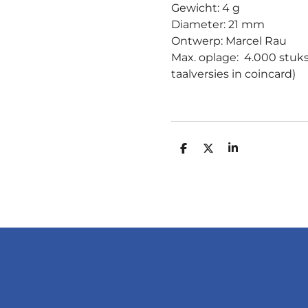
Gewicht: 4 g
Diameter: 21 mm
Ontwerp: Marcel Rau
Max. oplage: 4.000 stuk
taalversies in coincard)
D
D
S
E
E
H
L
E
A
E
L
R
N
E