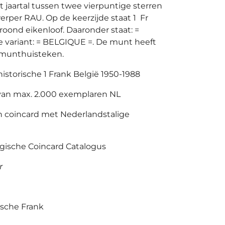
t jaartal tussen twee vierpuntige sterren
rper RAU. Op de keerzijde staat 1 Fr
oond eikenloof. Daaronder staat: =
e variant: = BELGIQUE =. De munt heeft
munthuisteken.
 historische 1 Frank België 1950-1988
van max. 2.000 exemplaren NL
n coincard met Nederlandstalige
gische Coincard Catalogus
r
ische Frank