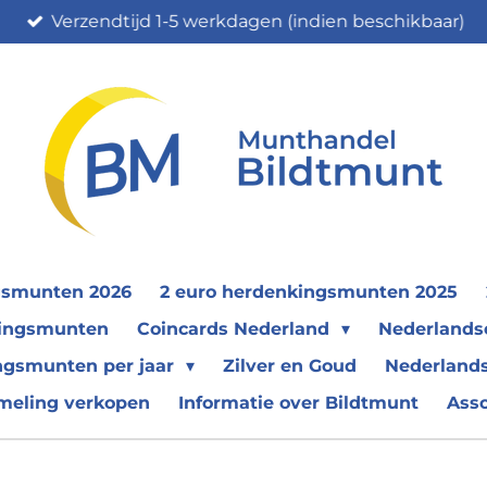
Verzendtijd 1-5 werkdagen (indien beschikbaar)
gsmunten 2026
2 euro herdenkingsmunten 2025
nkingsmunten
Coincards Nederland
Nederland
ngsmunten per jaar
Zilver en Goud
Nederlands
meling verkopen
Informatie over Bildtmunt
Ass