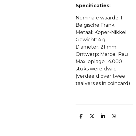
Specificaties:
Nominale waarde: 1
Belgische Frank
Metaal: Koper-Nikkel
Gewicht: 4 g
Diameter: 21 mm
Ontwerp: Marcel Rau
Max. oplage: 4.000
stuks wereldwijd
(verdeeld over twee
taalversies in coincard)
D
D
S
D
E
E
H
E
L
E
A
L
E
L
R
E