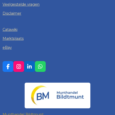
Veelgestelde vragen
Disclaimer
Catawiki
Marktplaats
eBay
F
I
L
W
A
N
I
H
C
S
N
A
E
T
K
T
B
A
E
S
O
G
D
A
O
R
I
P
K
A
N
P
M
Munthandel Bildtmunt