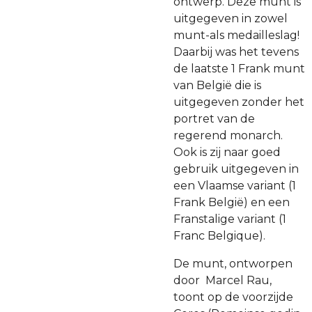
ontwerp. Deze munt is
uitgegeven in zowel
munt-als medailleslag!
Daarbij was het tevens
de laatste 1 Frank munt
van België die is
uitgegeven zonder het
portret van de
regerend monarch.
Ook is zij naar goed
gebruik uitgegeven in
een Vlaamse variant (1
Frank België) en een
Franstalige variant (1
Franc Belgique).
De munt, ontworpen
door Marcel Rau,
toont op de voorzijde