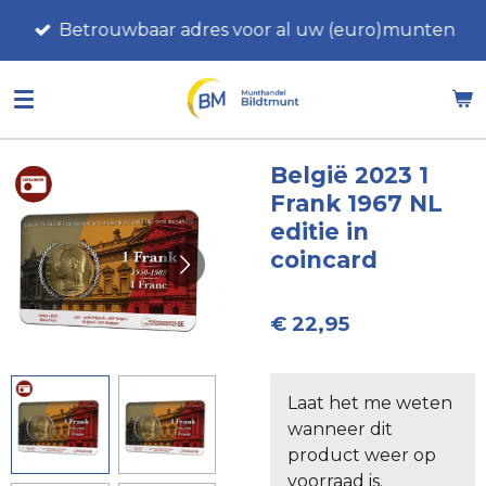
Ga
Betrouwbaar adres voor al uw (euro)munten
direct
naar
de
hoofdinhoud
België 2023 1
Frank 1967 NL
editie in
coincard
€ 22,95
Laat het me weten
wanneer dit
product weer op
voorraad is.