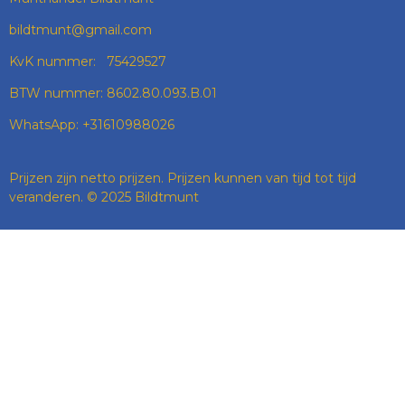
bildtmunt@gmail.com
KvK nummer: 75429527
BTW nummer: 8602.80.093.B.01
WhatsApp: +31610988026
Prijzen zijn netto prijzen. Prijzen kunnen van tijd tot tijd
veranderen. © 2025 Bildtmunt