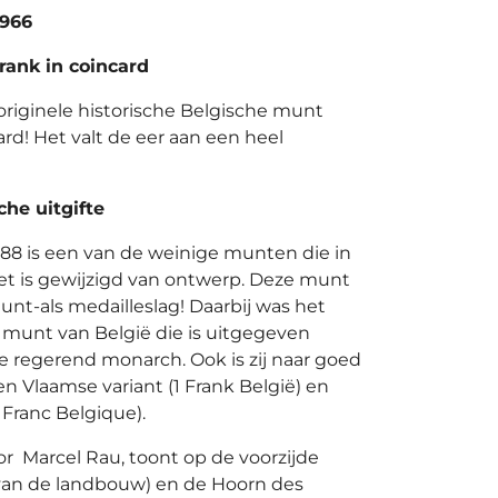
1966
frank in coincard
originele historische Belgische munt
rd! Het valt de eer aan een heel
he uitgifte
988 is een van de weinige munten die in
niet is gewijzigd van ontwerp. Deze munt
unt-als medailleslag! Daarbij was het
k munt van België die is uitgegeven
e regerend monarch. Ook is zij naar goed
n Vlaamse variant (1 Frank België) en
1 Franc Belgique).
 Marcel Rau, toont op de voorzijde
van de landbouw) en de Hoorn des