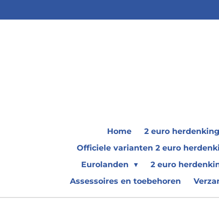
Ga
direct
naar
de
hoofdinhoud
Home
2 euro herdenkin
Officiele varianten 2 euro herde
Eurolanden
2 euro herdenki
Assessoires en toebehoren
Verza