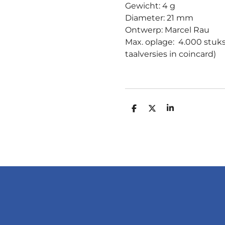
Gewicht: 4 g
Diameter: 21 mm
Ontwerp: Marcel Rau
Max. oplage: 4.000 stuk
taalversies in coincard)
D
D
S
E
E
H
L
E
A
E
L
R
N
E