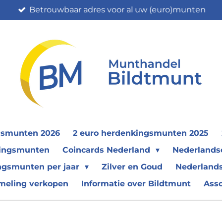
Betrouwbaar adres voor al uw (euro)munten
gsmunten 2026
2 euro herdenkingsmunten 2025
nkingsmunten
Coincards Nederland
Nederland
ngsmunten per jaar
Zilver en Goud
Nederlands
meling verkopen
Informatie over Bildtmunt
Ass