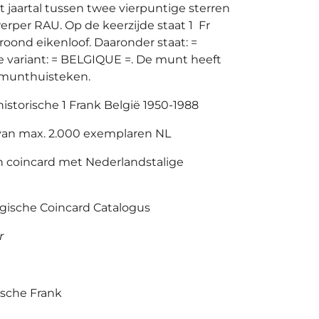
t jaartal tussen twee vierpuntige sterren
rper RAU. Op de keerzijde staat 1 Fr
oond eikenloof. Daaronder staat: =
e variant: = BELGIQUE =. De munt heeft
munthuisteken.
 historische 1 Frank België 1950-1988
van max. 2.000 exemplaren NL
n coincard met Nederlandstalige
gische Coincard Catalogus
r
ische Frank