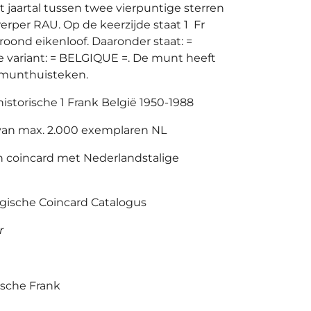
t jaartal tussen twee vierpuntige sterren
rper RAU. Op de keerzijde staat 1 Fr
oond eikenloof. Daaronder staat: =
e variant: = BELGIQUE =. De munt heeft
munthuisteken.
 historische 1 Frank België 1950-1988
van max. 2.000 exemplaren NL
n coincard met Nederlandstalige
gische Coincard Catalogus
r
ische Frank