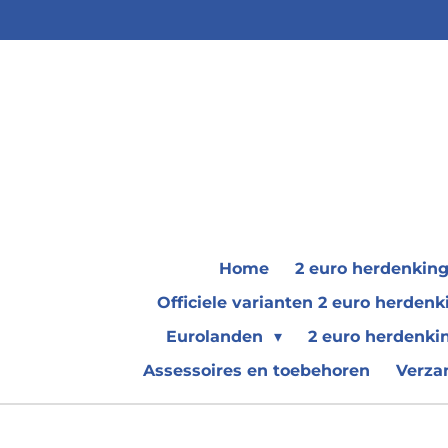
Ga
direct
naar
de
hoofdinhoud
Home
2 euro herdenkin
Officiele varianten 2 euro herde
Eurolanden
2 euro herdenki
Assessoires en toebehoren
Verza