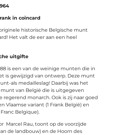
1964
frank in coincard
originele historische Belgische munt
rd! Het valt de eer aan een heel
he uitgifte
988 is een van de weinige munten die in
niet is gewijzigd van ontwerp. Deze munt
unt-als medailleslag! Daarbij was het
k munt van België die is uitgegeven
e regerend monarch. Ook is zij naar goed
n Vlaamse variant (1 Frank België) en
1 Franc Belgique).
 Marcel Rau, toont op de voorzijde
van de landbouw) en de Hoorn des