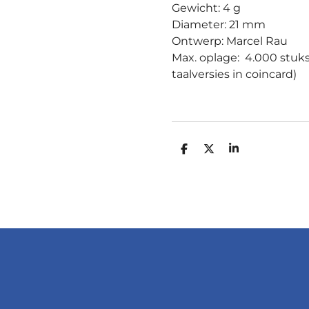
Gewicht: 4 g
Diameter: 21 mm
Ontwerp: Marcel Rau
Max. oplage: 4.000 stuk
taalversies in coincard)
D
D
S
E
E
H
L
E
A
E
L
R
N
E