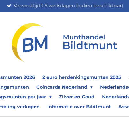
Verzendtijd 1-5 werkdagen (indien beschikbaar)
gsmunten 2026
2 euro herdenkingsmunten 2025
nkingsmunten
Coincards Nederland
Nederland
ngsmunten per jaar
Zilver en Goud
Nederlands
meling verkopen
Informatie over Bildtmunt
Ass