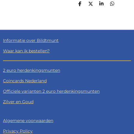
D
D
S
D
E
E
H
E
L
E
A
L
E
L
R
E
N
E
N
Informatie over Bildtmunt
Waar kan ik bestellen?
2 euro herdenkingsmunten
Coincards Nederland
Officiele varianten 2 euro herdenkingsmunten
Zilver en Goud
Algemene voorwaarden
Privacy Policy