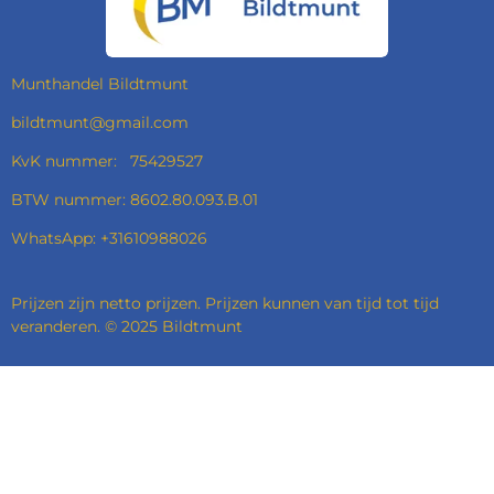
O
R
I
P
K
A
N
P
M
Munthandel Bildtmunt
bildtmunt@gmail.com
KvK nummer: 75429527
BTW nummer: 8602.80.093.B.01
WhatsApp: +31610988026
Prijzen zijn netto prijzen. Prijzen kunnen van tijd tot tijd
veranderen. © 2025 Bildtmunt