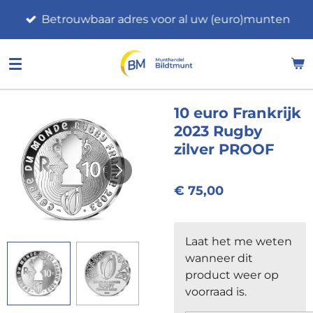
Ga
Betrouwbaar adres voor al uw (euro)munten
direct
naar
de
hoofdinhoud
10 euro Frankrijk
2023 Rugby
zilver PROOF
€ 75,00
Laat het me weten
wanneer dit
product weer op
voorraad is.