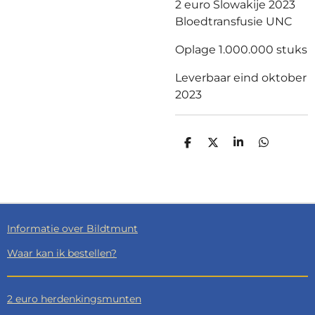
2 euro Slowakije 2023
Bloedtransfusie UNC
Oplage 1.000.000 stuks
Leverbaar eind oktober
2023
D
D
S
D
E
E
H
E
L
E
A
L
E
L
R
E
N
E
N
Informatie over Bildtmunt
Waar kan ik bestellen?
2 euro herdenkingsmunten