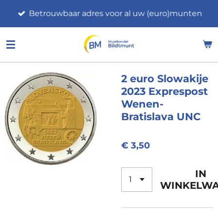
Ga
Betrouwbaar adres voor al uw (euro)munten
direct
naar
de
hoofdinhoud
2 euro Slowakije
2023 Exprespost
Wenen-
Bratislava UNC
€ 3,50
IN
WINKELW