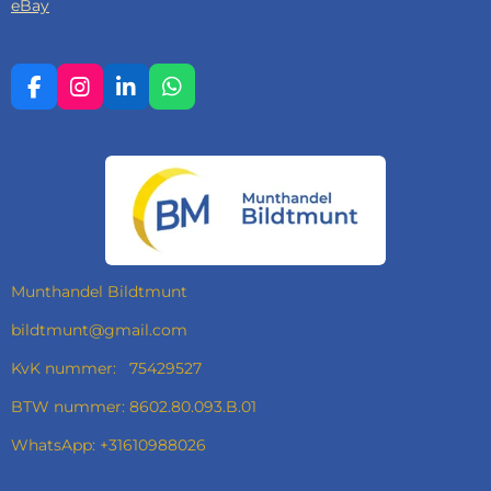
eBay
F
I
L
W
A
N
I
H
C
S
N
A
E
T
K
T
B
A
E
S
O
G
D
A
O
R
I
P
K
A
N
P
M
Munthandel Bildtmunt
bildtmunt@gmail.com
KvK nummer: 75429527
BTW nummer: 8602.80.093.B.01
WhatsApp: +31610988026