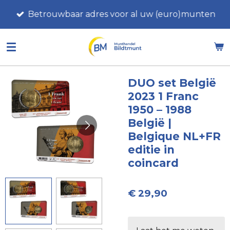
Ga
Betrouwbaar adres voor al uw (euro)munten
direct
naar
de
hoofdinhoud
DUO set België
2023 1 Franc
1950 – 1988
België |
Belgique NL+FR
editie in
coincard
€ 29,90