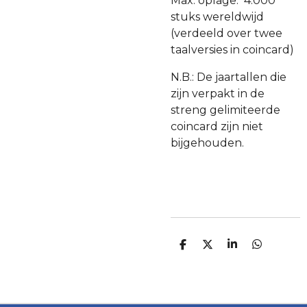
Max. oplage: 4.000
stuks wereldwijd
(verdeeld over twee
taalversies in coincard)
N.B.: De jaartallen die
zijn verpakt in de
streng gelimiteerde
coincard zijn niet
bijgehouden.
D
D
S
D
E
E
H
E
L
E
A
L
E
L
R
E
N
E
N