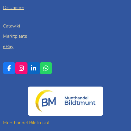
Disclaimer
Catawiki
Marktplaats
eBay
F
I
L
W
A
N
I
H
C
S
N
A
E
T
K
T
B
A
E
S
O
G
D
A
O
R
I
P
K
A
N
P
M
Munthandel Bildtmunt