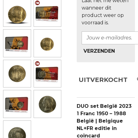
Laat het me weten
wanneer dit
product weer op
voorraad is.
VERZENDEN
UITVERKOCHT
DUO set België 2023
1 Franc 1950 – 1988
België | Belgique
NL+FR editie in
coincard