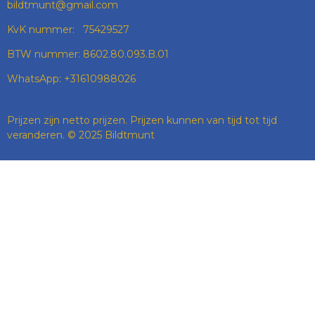
bildtmunt@gmail.com
KvK nummer: 75429527
BTW nummer: 8602.80.093.B.01
WhatsApp: +31610988026
Prijzen zijn netto prijzen. Prijzen kunnen van tijd tot tijd
veranderen. © 2025 Bildtmunt