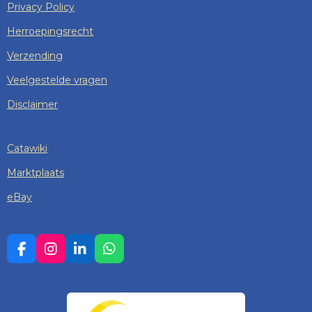
Privacy Policy
Herroepingsrecht
Verzending
Veelgestelde vragen
Disclaimer
Catawiki
Marktplaats
eBay
F
I
L
W
A
N
I
H
C
S
N
A
E
T
K
T
B
A
E
S