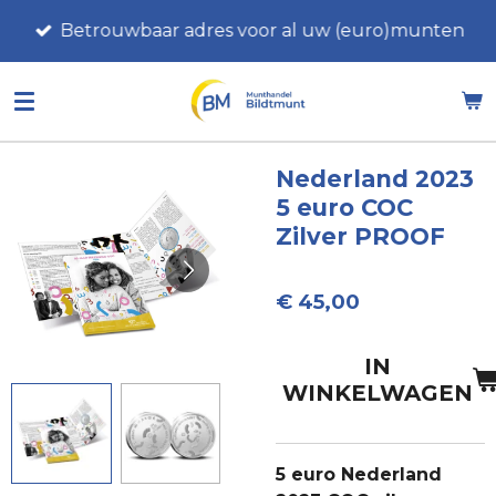
Ga
Betrouwbaar adres voor al uw (euro)munten
direct
naar
de
hoofdinhoud
Nederland 2023
5 euro COC
Zilver PROOF
€ 45,00
IN
WINKELWAGEN
5 euro Nederland