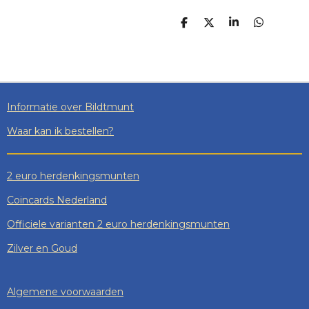
D
D
S
D
E
E
H
E
L
E
A
L
E
L
R
E
N
E
N
Informatie over Bildtmunt
Waar kan ik bestellen?
2 euro herdenkingsmunten
Coincards Nederland
Officiele varianten 2 euro herdenkingsmunten
Zilver en Goud
Algemene voorwaarden