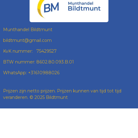
O
G
D
A
O
R
I
P
K
A
N
P
M
Munthandel Bildtmunt
bildtmunt@gmail.com
KvK nummer: 75429527
BTW nummer: 8602.80.093.B.01
WhatsApp: +31610988026
Prijzen zijn netto prijzen. Prijzen kunnen van tijd tot tijd
veranderen. © 2025 Bildtmunt