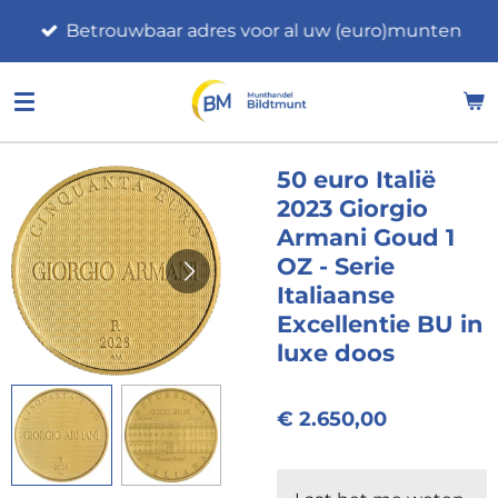
Ga
Betrouwbaar adres voor al uw (euro)munten
direct
naar
de
hoofdinhoud
50 euro Italië
2023 Giorgio
Armani Goud 1
OZ - Serie
Italiaanse
Excellentie BU in
luxe doos
€ 2.650,00