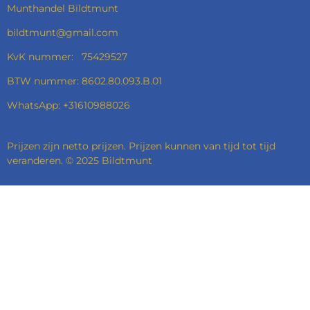
Munthandel Bildtmunt
bildtmunt@gmail.com
KvK nummer: 75429527
BTW nummer: 8602.80.093.B.01
WhatsApp: +31610988026
Prijzen zijn netto prijzen. Prijzen kunnen van tijd tot tijd
veranderen. © 2025 Bildtmunt