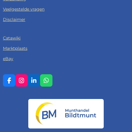
Veelgestelde vragen
Disclaimer
Catawiki
Marktplaats
eBay
F
I
L
W
A
N
I
H
C
S
N
A
E
T
K
T
B
A
E
S
O
G
D
A
O
R
I
P
K
A
N
P
M