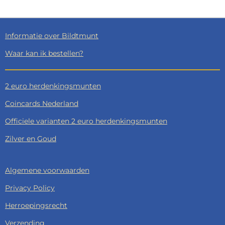
E
L
R
E
N
E
N
Informatie over Bildtmunt
Waar kan ik bestellen?
2 euro herdenkingsmunten
Coincards Nederland
Officiele varianten 2 euro herdenkingsmunten
Zilver en Goud
Algemene voorwaarden
Privacy Policy
Herroepingsrecht
Verzending