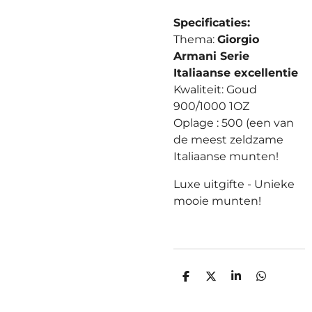
Specificaties:
Thema:
Giorgio
Armani Serie
Italiaanse excellentie
Kwaliteit: Goud
900/1000 1OZ
Oplage : 500 (een van
de meest zeldzame
Italiaanse munten!
Luxe uitgifte - Unieke
mooie munten!
D
D
S
D
E
E
H
E
L
E
A
L