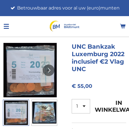
Ga
Betrouwbaar adres voor al uw (euro)munten
direct
naar
de
hoofdinhoud
UNC Bankzak
Luxemburg 2022
inclusief €2 Vlag
UNC
€ 55,00
IN
WINKELW