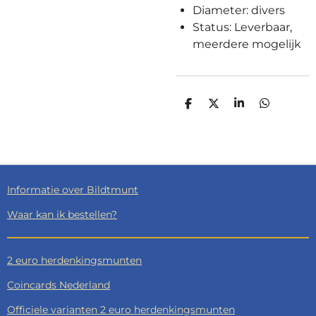
Diameter: divers
Status: Leverbaar,
meerdere mogelijk
D
D
S
D
E
E
H
E
L
E
A
L
E
L
R
E
N
E
N
Informatie over Bildtmunt
Waar kan ik bestellen?
2 euro herdenkingsmunten
Coincards Nederland
Officiele varianten 2 euro herdenkingsmunten