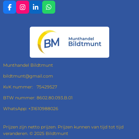
F
I
L
W
A
N
I
H
C
S
N
A
E
T
K
T
B
A
E
S
O
G
D
A
O
R
I
P
K
A
N
P
M
Munthandel Bildtmunt
bildtmunt@gmail.com
KvK nummer: 75429527
BTW nummer: 8602.80.093.B.01
WhatsApp: +31610988026
Prijzen zijn netto prijzen. Prijzen kunnen van tijd tot tijd
veranderen. © 2025 Bildtmunt