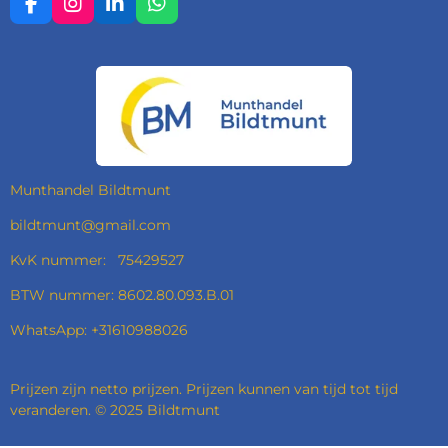
F
I
L
W
A
N
I
H
C
S
N
A
E
T
K
T
B
A
E
S
O
G
D
A
O
R
I
P
K
A
N
P
M
Munthandel Bildtmunt
bildtmunt@gmail.com
KvK nummer: 75429527
BTW nummer: 8602.80.093.B.01
WhatsApp: +31610988026
Prijzen zijn netto prijzen. Prijzen kunnen van tijd tot tijd
veranderen. © 2025 Bildtmunt