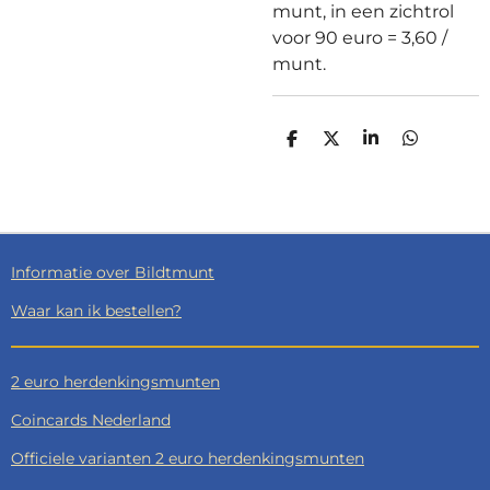
munt, in een zichtrol
voor 90 euro = 3,60 /
munt.
D
D
S
D
E
E
H
E
L
E
A
L
E
L
R
E
N
E
N
Informatie over Bildtmunt
Waar kan ik bestellen?
2 euro herdenkingsmunten
Coincards Nederland
Officiele varianten 2 euro herdenkingsmunten