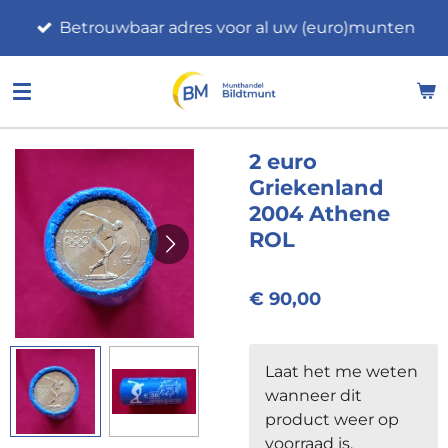
Ga
Betrouwbaar adres voor al uw (euro)munten
direct
naar
de
hoofdinhoud
2 euro
Griekenland
2004 Athene
ROL
€ 90,00
Laat het me weten
wanneer dit
product weer op
voorraad is.