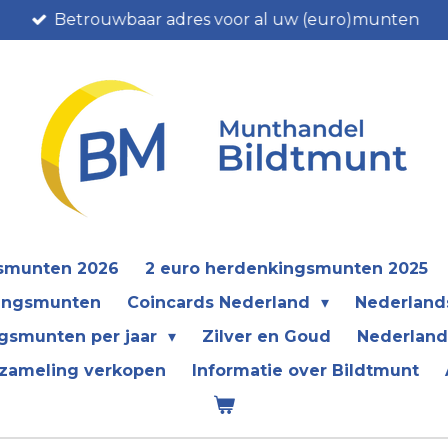
Betrouwbaar adres voor al uw (euro)munten
gsmunten 2026
2 euro herdenkingsmunten 2025
kingsmunten
Coincards Nederland
Nederland
gsmunten per jaar
Zilver en Goud
Nederland
zameling verkopen
Informatie over Bildtmunt