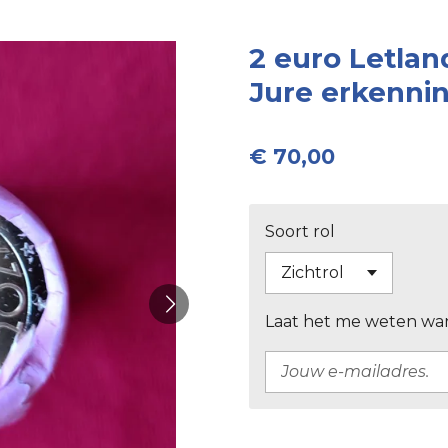
2 euro Letlan
Jure erkenni
€ 70,00
Soort rol
Laat het me weten wan