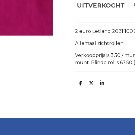
UITVERKOCHT
2 euro Letland 2021 100
Allemaal zichtrollen
Verkoopprijs is 3,50 / mun
munt. Blinde rol is 67,50 
D
D
S
E
E
H
L
E
A
E
L
R
N
E