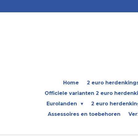
Ga
direct
naar
de
hoofdinhoud
Home
2 euro herdenkin
Officiele varianten 2 euro herden
Eurolanden
2 euro herdenkin
Assessoires en toebehoren
Ver