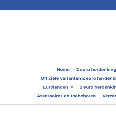
Ga
direct
naar
de
hoofdinhoud
Home
2 euro herdenkin
Officiele varianten 2 euro herde
Eurolanden
2 euro herdenki
Assessoires en toebehoren
Verza