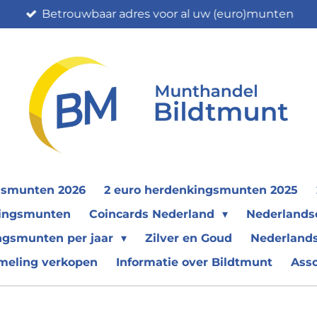
Betrouwbaar adres voor al uw (euro)munten
gsmunten 2026
2 euro herdenkingsmunten 2025
nkingsmunten
Coincards Nederland
Nederland
ngsmunten per jaar
Zilver en Goud
Nederlands
meling verkopen
Informatie over Bildtmunt
Ass