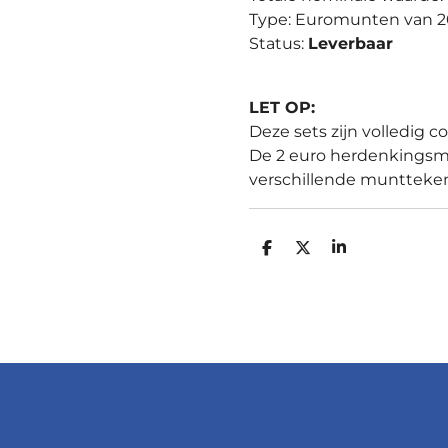
Type: Euromunten van 2
Status:
Leverbaar
LET OP:
Deze sets zijn volledig co
De 2 euro herdenkings
verschillende muntteke
D
D
S
E
E
H
L
E
A
E
L
R
N
E