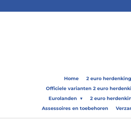
Ga
direct
naar
de
hoofdinhoud
Home
2 euro herdenkin
Officiele varianten 2 euro herde
Eurolanden
2 euro herdenki
Assessoires en toebehoren
Verza