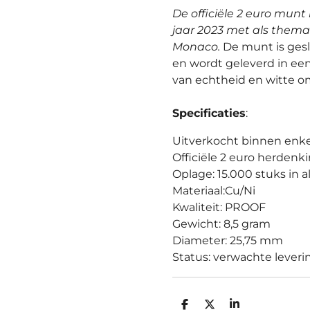
De officiële 2 euro mun
jaar 2023 met als thema:
Monaco.
De munt is gesl
en wordt geleverd in een l
van echtheid en witte o
Specificaties
:
Uitverkocht binnen enkel
Officiële 2 euro herden
Oplage: 15.000 stuks in 
Materiaal:Cu/Ni
Kwaliteit: PROOF
Gewicht: 8,5 gram
Diameter: 25,75 mm
Status: verwachte leveri
D
D
S