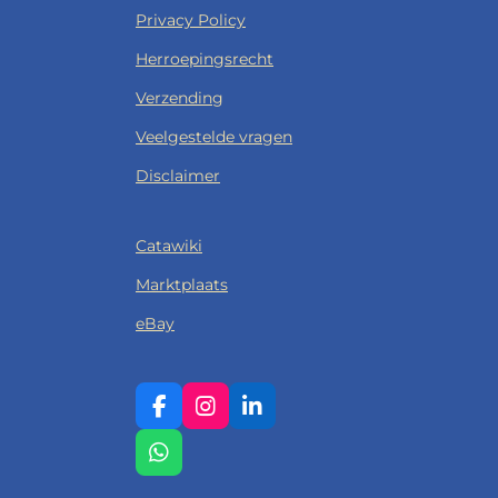
Privacy Policy
Herroepingsrecht
Verzending
Veelgestelde vragen
Disclaimer
Catawiki
Marktplaats
eBay
F
I
L
A
N
I
C
S
N
W
E
T
K
H