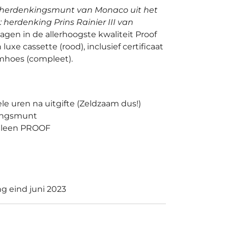
t herdenkingsmunt van Monaco uit het
 herdenking Prins Rainier III van
agen in de allerhoogste kwaliteit Proof
uxe cassette (rood), inclusief certificaat
mhoes (compleet).
e uren na uitgifte (Zeldzaam dus!)
kingsmunt
alleen PROOF
ng eind juni 2023