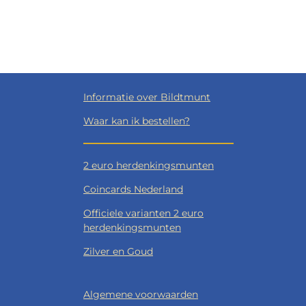
Informatie over Bildtmunt
Waar kan ik bestellen?
2 euro herdenkingsmunten
Coincards Nederland
Officiele varianten 2 euro
herdenkingsmunten
Zilver en Goud
Algemene voorwaarden