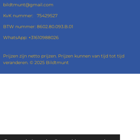
bildtmunt@gmail.com
KvK nummer: 75429527
BTW nummer: 8602.80.093.B.01
WhatsApp: +31610988026
Prijzen zijn netto prijzen. Prijzen kunnen van tijd tot tijd
veranderen. © 2025 Bildtmunt