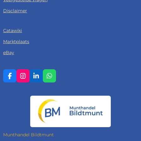
Disclaimer
Catawiki
Marktplaats
eBay
F
I
L
W
A
N
I
H
C
S
N
A
E
T
K
T
B
A
E
S
O
G
D
A
O
R
I
P
K
A
N
P
M
Munthandel Bildtmunt