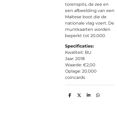
torenspits, de zee en
een afbeelding van een
Maltese boot die de
nationale vlag voert.
De
muntkaarten worden
beperkt tot 20.000.
Specificaties:
Kwaliteit: BU
Jaar: 2018
Waarde: €2,00
Oplage: 20.000
coincards
D
D
S
D
E
E
H
E
L
E
A
L
E
L
R
E
N
E
N