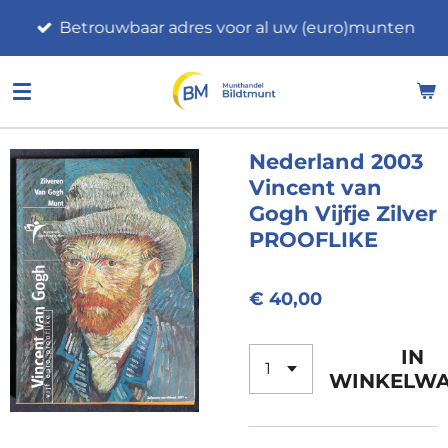
Ga
Betrouwbaar adres voor al uw (euro)munten
direct
naar
de
hoofdinhoud
Nederland 2003
Vincent van
Gogh Vijfje Zilver
PROOFLIKE
€ 40,00
IN
WINKELW