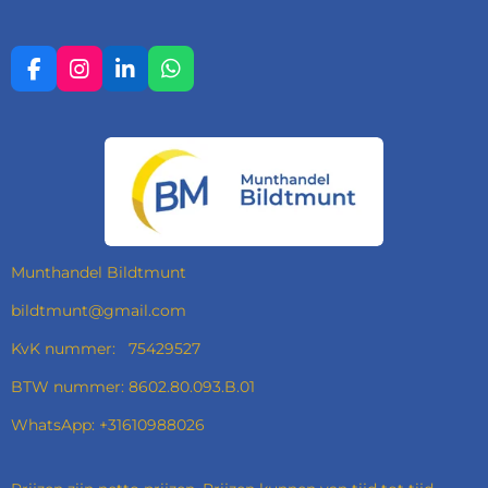
F
I
L
W
A
N
I
H
C
S
N
A
E
T
K
T
B
A
E
S
O
G
D
A
O
R
I
P
K
A
N
P
M
Munthandel Bildtmunt
bildtmunt@gmail.com
KvK nummer: 75429527
BTW nummer: 8602.80.093.B.01
WhatsApp: +31610988026