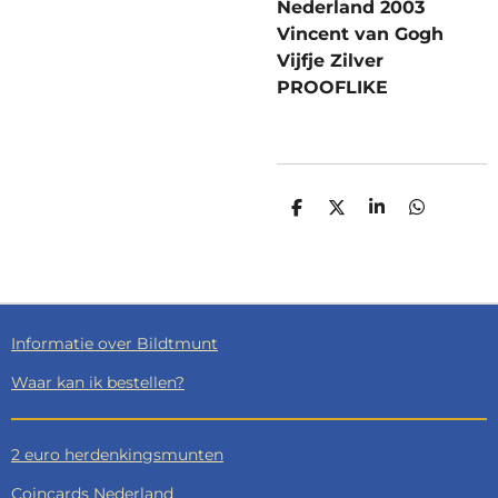
Nederland 2003
Vincent van Gogh
Vijfje Zilver
PROOFLIKE
D
D
S
D
E
E
H
E
L
E
A
L
E
L
R
E
N
E
N
Informatie over Bildtmunt
Waar kan ik bestellen?
2 euro herdenkingsmunten
Coincards Nederland