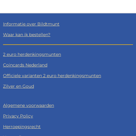
E
L
R
E
N
E
N
Informatie over Bildtmunt
Waar kan ik bestellen?
2 euro herdenkingsmunten
Coincards Nederland
Officiele varianten 2 euro herdenkingsmunten
Zilver en Goud
Algemene voorwaarden
Privacy Policy
Herroepingsrecht