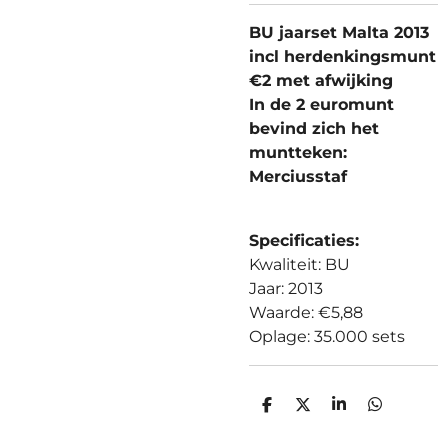
BU jaarset Malta 2013
incl herdenkingsmunt
€2 met afwijking
In de 2 euromunt
bevind zich het
muntteken:
Merciusstaf
Specificaties:
Kwaliteit: BU
Jaar: 2013
Waarde: €5,88
Oplage: 35.000 sets
D
D
S
D
E
E
H
E
L
E
A
L