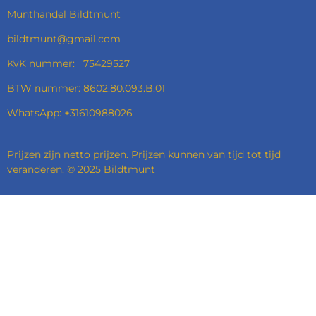
Munthandel Bildtmunt
bildtmunt@gmail.com
KvK nummer: 75429527
BTW nummer: 8602.80.093.B.01
WhatsApp: +31610988026
Prijzen zijn netto prijzen. Prijzen kunnen van tijd tot tijd
veranderen. © 2025 Bildtmunt