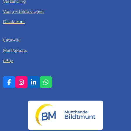
Verzending
Veelgestelde vragen
Disclaimer
Catawiki
Marktplaats
eBay
F
I
L
W
A
N
I
H
C
S
N
A
E
T
K
T
B
A
E
S
O
G
D
A
O
R
I
P
K
A
N
P
M