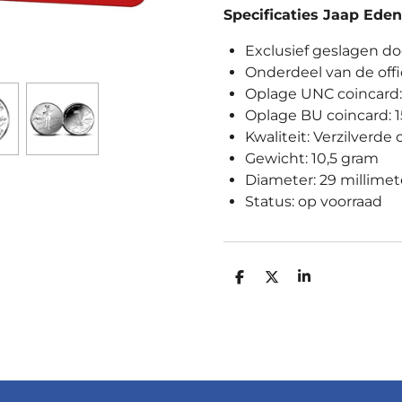
Specificaties Jaap Eden
Exclusief geslagen d
Onderdeel van de offi
Oplage UNC coincard:
Oplage BU coincard: 
Kwaliteit: Verzilverde
Gewicht: 10,5 gram
Diameter: 29 millimet
Status: op voorraad
D
D
S
E
E
H
L
E
A
E
L
R
N
E