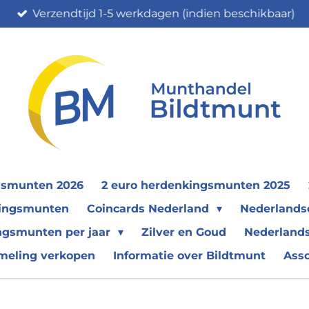
Verzendtijd 1-5 werkdagen (indien beschikbaar)
gsmunten 2026
2 euro herdenkingsmunten 2025
nkingsmunten
Coincards Nederland
Nederland
ngsmunten per jaar
Zilver en Goud
Nederlands
meling verkopen
Informatie over Bildtmunt
Ass