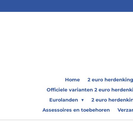
Ga
direct
naar
de
hoofdinhoud
Home
2 euro herdenkin
Officiele varianten 2 euro herde
Eurolanden
2 euro herdenki
Assessoires en toebehoren
Verza