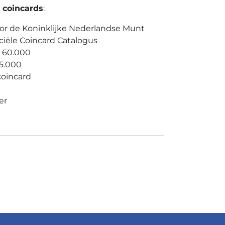
 coincards
:
oor de Koninklijke Nederlandse Munt
ciële Coincard Catalogus
 60.000
15.000
 coincard
er