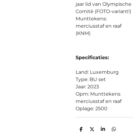
jaar lid van Olympische
Comitè
(FOTO-variant!)
Munttekens:
merciusstaf en raaf
(KNM)
Specificaties:
Land: Luxemburg
Type: BU set
Jaar: 2023
Opm: Munttekens
merciusstaf en raaf
Oplage: 2500
D
D
S
D
E
E
H
E