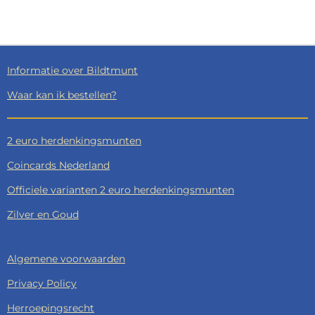
L
E
A
L
E
L
R
E
N
E
N
Informatie over Bildtmunt
Waar kan ik bestellen?
2 euro herdenkingsmunten
Coincards Nederland
Officiele varianten 2 euro herdenkingsmunten
Zilver en Goud
Algemene voorwaarden
Privacy Policy
Herroepingsrecht