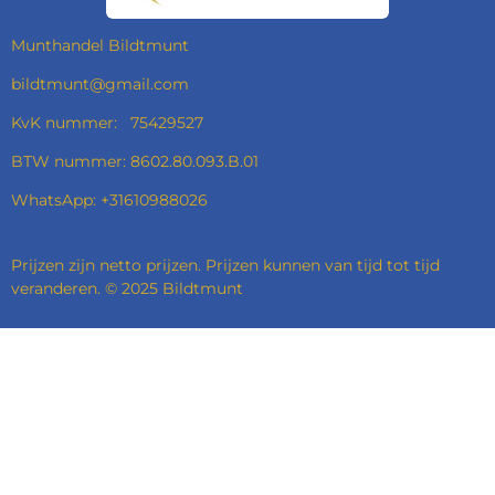
M
Munthandel Bildtmunt
bildtmunt@gmail.com
KvK nummer: 75429527
BTW nummer: 8602.80.093.B.01
WhatsApp: +31610988026
Prijzen zijn netto prijzen. Prijzen kunnen van tijd tot tijd
veranderen. © 2025 Bildtmunt