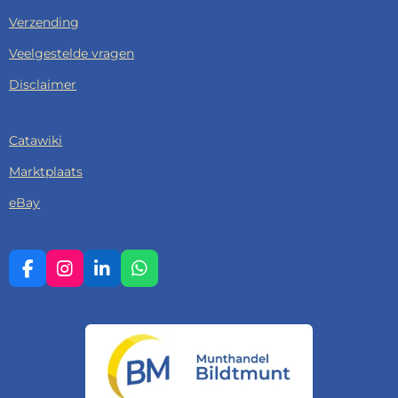
Verzending
Veelgestelde vragen
Disclaimer
Catawiki
Marktplaats
eBay
F
I
L
W
A
N
I
H
C
S
N
A
E
T
K
T
B
A
E
S
O
G
D
A
O
R
I
P
K
A
N
P