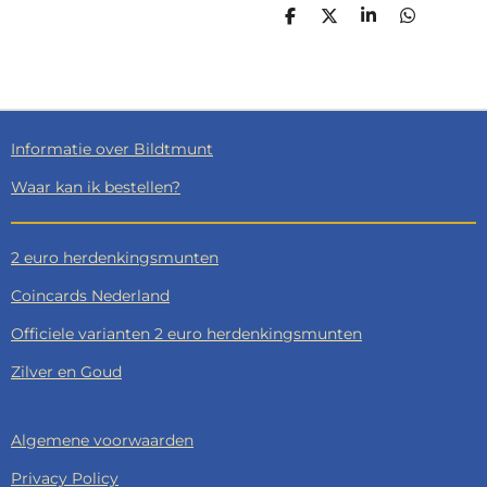
D
D
S
D
E
E
H
E
L
E
A
L
E
L
R
E
N
E
N
Informatie over Bildtmunt
Waar kan ik bestellen?
2 euro herdenkingsmunten
Coincards Nederland
Officiele varianten 2 euro herdenkingsmunten
Zilver en Goud
Algemene voorwaarden
Privacy Policy