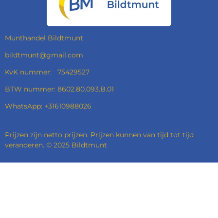
O
R
I
P
K
A
N
P
M
Munthandel Bildtmunt
bildtmunt@gmail.com
KvK nummer: 75429527
BTW nummer: 8602.80.093.B.01
WhatsApp: +31610988026
Prijzen zijn netto prijzen. Prijzen kunnen van tijd tot tijd
veranderen. © 2025 Bildtmunt