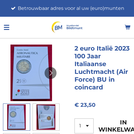
Ga
Betrouwbaar adres voor al uw (euro)munten
direct
naar
de
hoofdinhoud
2 euro Italië 2023
100 Jaar
Italiaanse
Luchtmacht (Air
Force) BU in
coincard
€ 23,50
IN
WINKELW