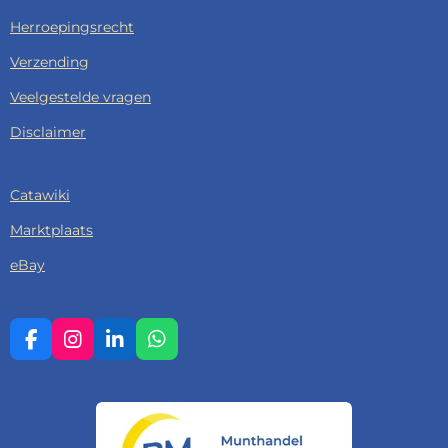
Herroepingsrecht
Verzending
Veelgestelde vragen
Disclaimer
Catawiki
Marktplaats
eBay
F
I
L
W
A
N
I
H
C
S
N
A
E
T
K
T
B
A
E
S
O
G
D
A