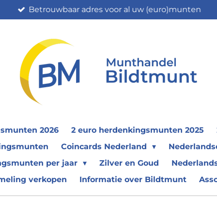
Betrouwbaar adres voor al uw (euro)munten
gsmunten 2026
2 euro herdenkingsmunten 2025
nkingsmunten
Coincards Nederland
Nederland
ngsmunten per jaar
Zilver en Goud
Nederlands
meling verkopen
Informatie over Bildtmunt
Ass