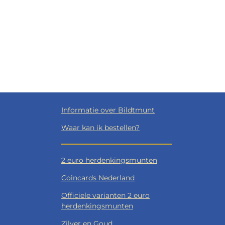
Informatie over Bildtmunt
Waar kan ik bestellen?
2 euro herdenkingsmunten
Coincards Nederland
Officiele varianten 2 euro
herdenkingsmunten
Zilver en Goud