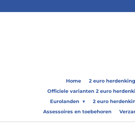
Ga
direct
naar
de
hoofdinhoud
Home
2 euro herdenkin
Officiele varianten 2 euro herde
Eurolanden
2 euro herdenki
Assessoires en toebehoren
Verza