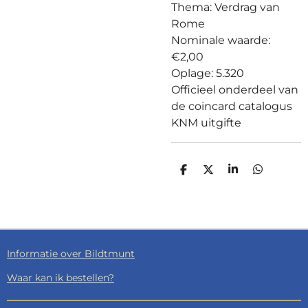
Thema: Verdrag van
Rome
Nominale waarde:
€2,00
Oplage: 5.320
Officieel onderdeel van
de coincard catalogus
KNM uitgifte
D
D
S
D
E
E
H
E
L
E
A
L
E
L
R
E
N
E
N
Informatie over Bildtmunt
Waar kan ik bestellen?