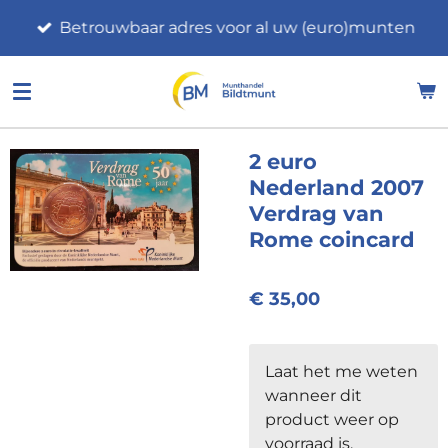
Ga
Betrouwbaar adres voor al uw (euro)munten
direct
naar
de
hoofdinhoud
2 euro
Nederland 2007
Verdrag van
Rome coincard
€ 35,00
Laat het me weten
wanneer dit
product weer op
voorraad is.