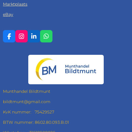
Marktplaats
eBay
F
I
L
W
A
N
I
H
C
S
N
A
E
T
K
T
B
A
E
S
O
G
D
A
O
R
I
P
K
A
N
P
M
Munthandel Bildtmunt
bildtmunt@gmail.com
KvK nummer: 75429527
BTW nummer: 8602.80.093.B.01