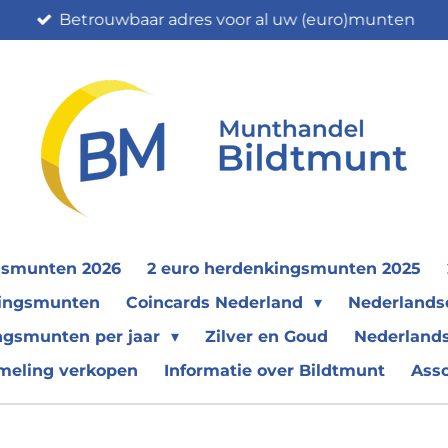
Betrouwbaar adres voor al uw (euro)munten
gsmunten 2026
2 euro herdenkingsmunten 2025
nkingsmunten
Coincards Nederland
Nederland
ngsmunten per jaar
Zilver en Goud
Nederlands
meling verkopen
Informatie over Bildtmunt
Ass