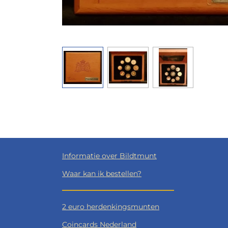
Informatie over Bildtmunt
Waar kan ik bestellen?
2 euro herdenkingsmunten
Coincards Nederland