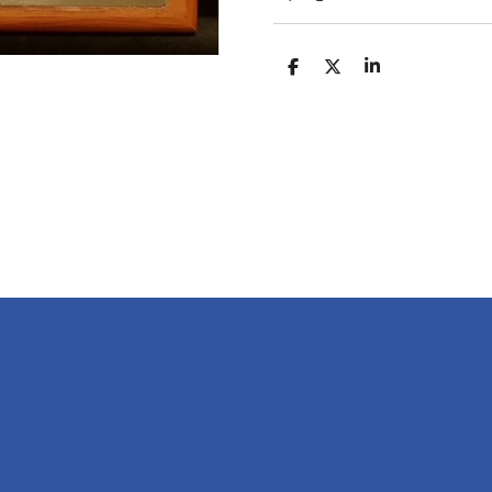
D
D
S
E
E
H
L
E
A
E
L
R
N
E