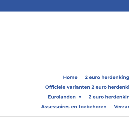
Ga
direct
naar
de
hoofdinhoud
Home
2 euro herdenkin
Officiele varianten 2 euro herde
Eurolanden
2 euro herdenki
Assessoires en toebehoren
Verza