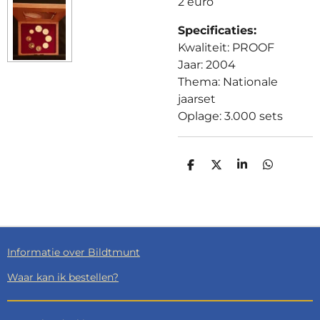
2 euro
Specificaties:
Kwaliteit: PROOF
Jaar: 2004
Thema: Nationale
jaarset
Oplage: 3.000 sets
D
D
S
D
E
E
H
E
L
E
A
L
E
L
R
E
N
E
N
Informatie over Bildtmunt
Waar kan ik bestellen?