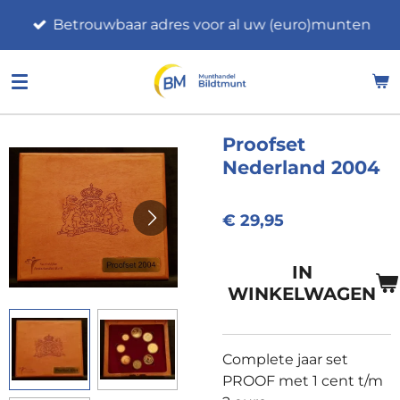
Ga
Betrouwbaar adres voor al uw (euro)munten
direct
naar
de
hoofdinhoud
Proofset
Nederland 2004
€ 29,95
IN
WINKELWAGEN
Complete jaar set
PROOF met 1 cent t/m