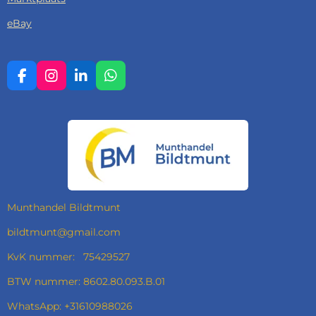
eBay
F
I
L
W
A
N
I
H
C
S
N
A
E
T
K
T
B
A
E
S
O
G
D
A
O
R
I
P
K
A
N
P
M
Munthandel Bildtmunt
bildtmunt@gmail.com
KvK nummer: 75429527
BTW nummer: 8602.80.093.B.01
WhatsApp: +31610988026