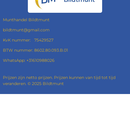
O
R
I
P
K
A
N
P
M
Munthandel Bildtmunt
bildtmunt@gmail.com
KvK nummer: 75429527
BTW nummer: 8602.80.093.B.01
WhatsApp: +31610988026
Prijzen zijn netto prijzen. Prijzen kunnen van tijd tot tijd
veranderen. © 2025 Bildtmunt