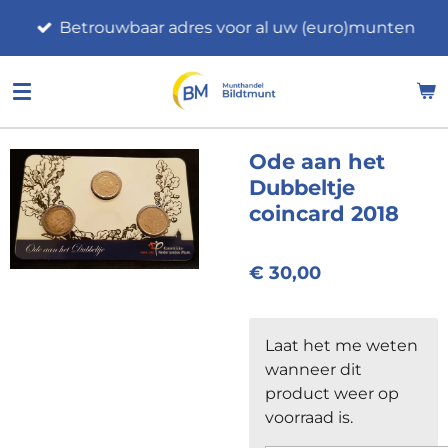
Ga
Betrouwbaar adres voor al uw (euro)munten
direct
naar
de
hoofdinhoud
Ode aan het
Dubbeltje
coincard 2018
€ 30,00
Laat het me weten
wanneer dit
product weer op
voorraad is.