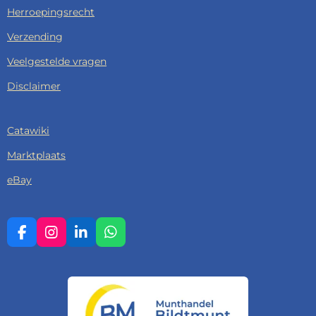
Herroepingsrecht
Verzending
Veelgestelde vragen
Disclaimer
Catawiki
Marktplaats
eBay
F
I
L
W
A
N
I
H
C
S
N
A
E
T
K
T
B
A
E
S
O
G
D
A