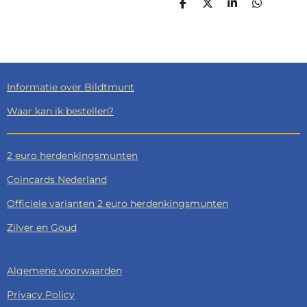
D
D
S
D
E
E
H
E
L
E
A
L
E
L
R
E
N
E
N
Informatie over Bildtmunt
Waar kan ik bestellen?
2 euro herdenkingsmunten
Coincards Nederland
Officiele varianten 2 euro herdenkingsmunten
Zilver en Goud
Algemene voorwaarden
Privacy Policy