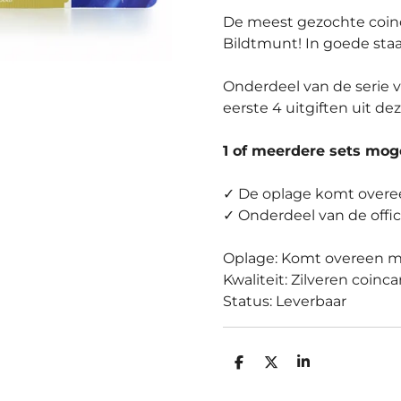
De meest gezochte coinc
Bildtmunt! In goede staa
Onderdeel van de serie 
eerste 4 uitgiften uit d
1 of meerdere sets moge
✓ De oplage komt overee
✓ Onderdeel van de offic
Oplage: Komt overeen me
Kwaliteit: Zilveren coinc
Status: Leverbaar
D
D
S
E
E
H
L
E
A