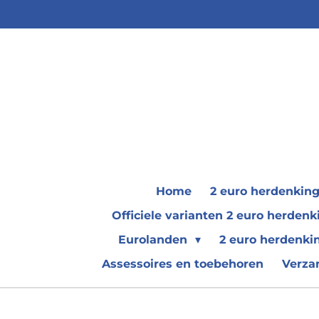
Ga
direct
naar
de
hoofdinhoud
Home
2 euro herdenkin
Officiele varianten 2 euro herde
Eurolanden
2 euro herdenki
Assessoires en toebehoren
Verza