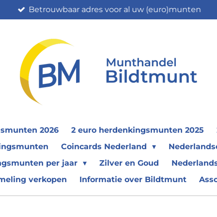
Betrouwbaar adres voor al uw (euro)munten
gsmunten 2026
2 euro herdenkingsmunten 2025
nkingsmunten
Coincards Nederland
Nederland
ngsmunten per jaar
Zilver en Goud
Nederlands
meling verkopen
Informatie over Bildtmunt
Ass