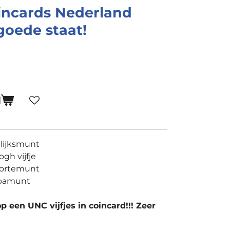
oincards Nederland
goede staat!
N
lijksmunt
gh vijfje
oortemunt
opamunt
p een UNC vijfjes in coincard!!! Zeer
.