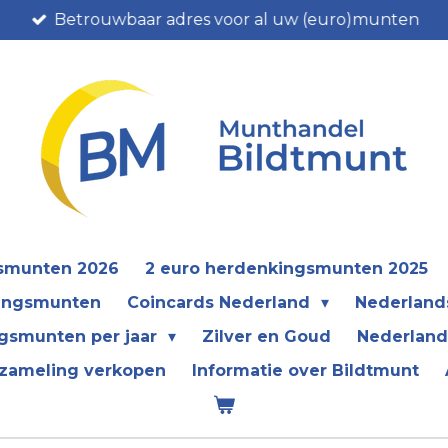
Betrouwbaar adres voor al uw (euro)munten
gsmunten 2026
2 euro herdenkingsmunten 2025
kingsmunten
Coincards Nederland
Nederland
gsmunten per jaar
Zilver en Goud
Nederland
zameling verkopen
Informatie over Bildtmunt