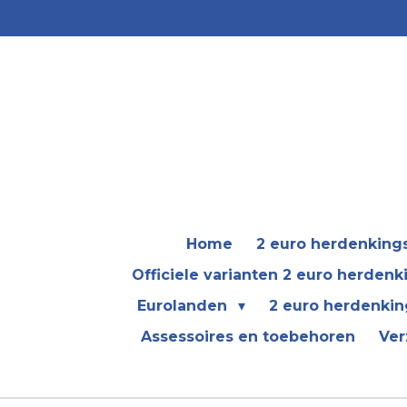
Ga
direct
naar
de
hoofdinhoud
Home
2 euro herdenkin
Officiele varianten 2 euro herden
Eurolanden
2 euro herdenkin
Assessoires en toebehoren
Ver