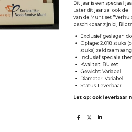
Dit jaar is een speciaal j
Later dit jaar zal ook de
van de Munt set "Verhu
beschikbaar zijn bij Bild
Exclusief geslagen d
Oplage: 2.018 stuks (
stuks) zeldzaam aan
Inclusief speciale th
Kwaliteit: BU set
Gewicht: Variabel
Diameter: Variabel
Status: Leverbaar
Let op: ook leverbaar
D
D
S
E
E
H
L
E
A