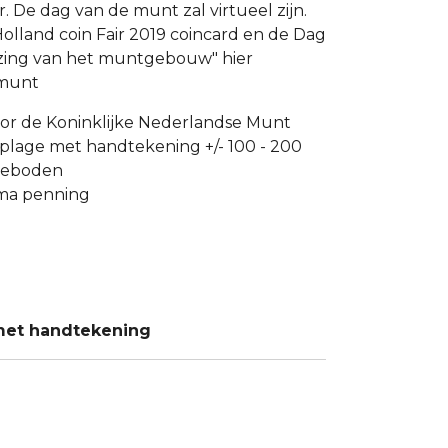
aar. De dag van de munt zal virtueel zijn.
 Holland coin Fair 2019 coincard en de Dag
izing van het muntgebouw" hier
tmunt
oor de Koninklijke Nederlandse Munt
oplage met handtekening +/- 100 - 200
geboden
ema penning
 met handtekening