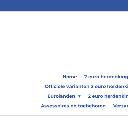
Ga
direct
naar
de
hoofdinhoud
Home
2 euro herdenkin
Officiele varianten 2 euro herde
Eurolanden
2 euro herdenki
Assessoires en toebehoren
Verza