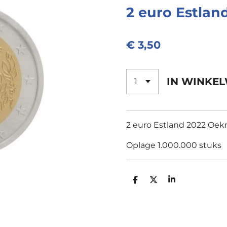
2 euro Estlan
€ 3,50
IN WINKE
2 euro Estland 2022 Oek
Oplage 1.000.000 stuks
D
D
S
E
E
H
L
E
A
E
L
R
N
E