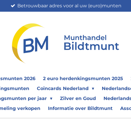
Betrouwbaar adres voor al uw (euro)munten
gsmunten 2026
2 euro herdenkingsmunten 2025
nkingsmunten
Coincards Nederland
Nederland
ngsmunten per jaar
Zilver en Goud
Nederlands
meling verkopen
Informatie over Bildtmunt
Ass