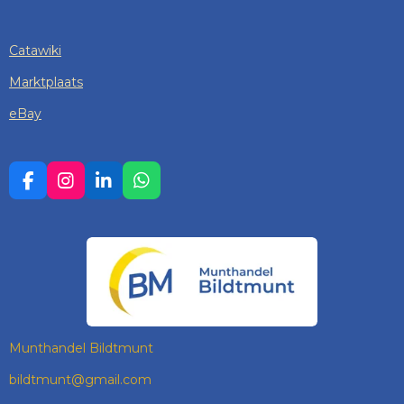
Catawiki
Marktplaats
eBay
F
I
L
W
A
N
I
H
C
S
N
A
E
T
K
T
B
A
E
S
O
G
D
A
O
R
I
P
K
A
N
P
M
Munthandel Bildtmunt
bildtmunt@gmail.com