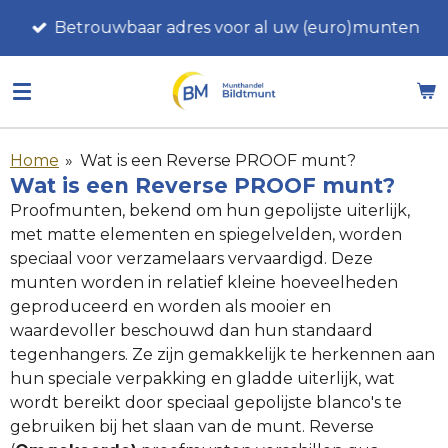
Ga
Betrouwbaar adres voor al uw (euro)munten
direct
naar
de
hoofdinhoud
Home
»
Wat is een Reverse PROOF munt?
Wat is een Reverse PROOF munt?
Proofmunten, bekend om hun gepolijste uiterlijk,
met matte elementen en spiegelvelden, worden
speciaal voor verzamelaars vervaardigd. Deze
munten worden in relatief kleine hoeveelheden
geproduceerd en worden als mooier en
waardevoller beschouwd dan hun standaard
tegenhangers. Ze zijn gemakkelijk te herkennen aan
hun speciale verpakking en gladde uiterlijk, wat
wordt bereikt door speciaal gepolijste blanco's te
gebruiken bij het slaan van de munt.
Reverse