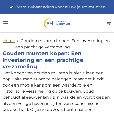
Ga
Betrouwbaar adres voor al uw (euro)munten
direct
naar
de
hoofdinhoud
Home
»
Gouden munten kopen: Een investering en
een prachtige verzameling
Gouden munten kopen: Een
investering en een prachtige
verzameling
Het kopen van gouden munten is niet alleen een
populaire manier om te beleggen, maar het biedt
ook een mooie kans om een waardevolle en
historische verzameling op te bouwen. Goud
behoudt al eeuwenlang zijn waarde en wordt gezien
als een veilige haven in tijden van economische
onzekerheid. Of je nu op zoek bent naar een