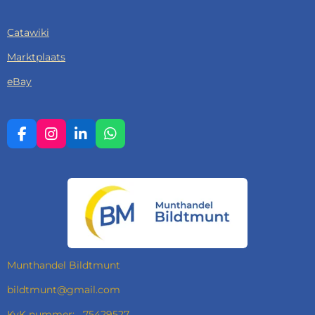
Catawiki
Marktplaats
eBay
F
I
L
W
A
N
I
H
C
S
N
A
E
T
K
T
B
A
E
S
O
G
D
A
O
R
I
P
K
A
N
P
M
Munthandel Bildtmunt
bildtmunt@gmail.com
KvK nummer: 75429527