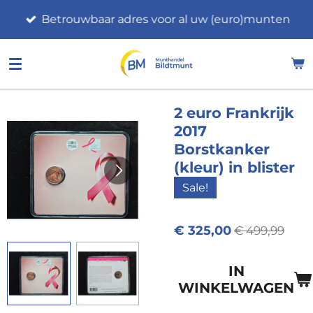
Ga
Betrouwbaar adres voor al uw (euro)munten
direct
naar
de
hoofdinhoud
2 euro Frankrijk
2017
Borstkanker
(kleur) in blister
Sale!
€ 325,00
€ 499,99
IN
WINKELWAGEN