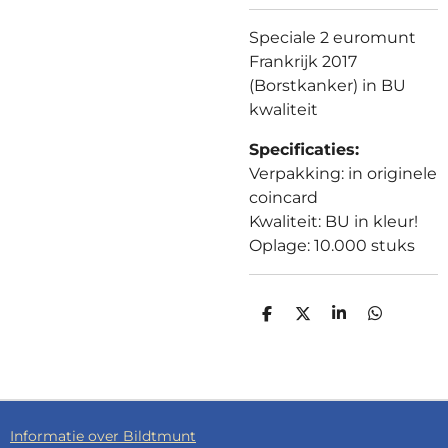
Speciale 2 euromunt
Frankrijk 2017
(Borstkanker) in BU
kwaliteit
Specificaties:
Verpakking: in originele
coincard
Kwaliteit: BU in kleur!
Oplage: 10.000 stuks
D
D
S
D
E
E
H
E
L
E
A
L
E
L
R
E
N
E
N
Informatie over Bildtmunt